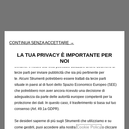
Utilizziamo cookie e/o altri strumenti di tracciamento (gli
“Strumenti”) per assicurarci di offrirti la migliore esperienza sul
nostro sito web. Essi ci consentono di fornirti funzionalità
CONTINUA SENZA ACCETTARE →
fondamentali come la sicurezza, la gestione della rete e
l'accessibilità. Gli Strumenti migliorano l'usabilità e le prestazioni
LA TUA PRIVACY È IMPORTANTE PER
attraverso varie funzioni come il riconoscimento della lingua, i
NOI
risultati di ricerca e, di conseguenza, migliorano ciò che ti
offriamo. Il nostro sito web potrebbe utilizzare anche Strumenti di
terze parti per inviare pubblicità che sia più pertinente per
te. Alcuni Strumenti potrebbero essere trattati da terze parti
situate in paesi al di fuori dello Spazio Economico Europeo (SEE)
che potrebbero non aver ancora ricevuto una decisione di
Codice
98387470WP
adeguatezza da parte delle autorità europee competenti per la
COPRIMOZZO CENTRALE PER
protezione dei dati. In questo caso, il trasferimento si basa sul tuo
consenso (Art. 49.1a GDPR).
CERCHI IN LEGA LEGGERA -
Se desideri saperne di più sugli Strumenti che utilizziamo e su
BIANCA
Cookie Policy
come gestirli, puoi accedere alla nostra
o cliccare