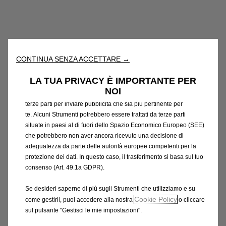
Utilizziamo cookie e/o altri strumenti di tracciamento (gli
“Strumenti”) per assicurarci di offrirti la migliore esperienza sul
nostro sito web. Essi ci consentono di fornirti funzionalità
fondamentali come la sicurezza, la gestione della rete e
CONTINUA SENZA ACCETTARE →
l'accessibilità. Gli Strumenti migliorano l'usabilità e le prestazioni
attraverso varie funzioni come il riconoscimento della lingua, i
LA TUA PRIVACY È IMPORTANTE PER
risultati di ricerca e, di conseguenza, migliorano ciò che ti
NOI
offriamo. Il nostro sito web potrebbe utilizzare anche Strumenti di
terze parti per inviare pubblicità che sia più pertinente per
te. Alcuni Strumenti potrebbero essere trattati da terze parti
situate in paesi al di fuori dello Spazio Economico Europeo (SEE)
che potrebbero non aver ancora ricevuto una decisione di
adeguatezza da parte delle autorità europee competenti per la
protezione dei dati. In questo caso, il trasferimento si basa sul tuo
Codice
1649610280
consenso (Art. 49.1a GDPR).
CINGHIA DI FISSAGGIO
Se desideri saperne di più sugli Strumenti che utilizziamo e su
Cookie Policy
come gestirli, puoi accedere alla nostra
o cliccare
70,64 €
IVA inclusa/Unità
sul pulsante "Gestisci le mie impostazioni".
P