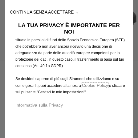
l'accessibilità. Gli Strumenti migliorano l'usabilità e le prestazioni
attraverso varie funzioni come il riconoscimento della lingua, i
CONTINUA SENZA ACCETTARE →
risultati di ricerca e, di conseguenza, migliorano ciò che ti
offriamo. Il nostro sito web potrebbe utilizzare anche Strumenti di
LA TUA PRIVACY È IMPORTANTE PER
terze parti per inviare pubblicità che sia più pertinente per
NOI
te. Alcuni Strumenti potrebbero essere trattati da terze parti
situate in paesi al di fuori dello Spazio Economico Europeo (SEE)
che potrebbero non aver ancora ricevuto una decisione di
adeguatezza da parte delle autorità europee competenti per la
Codice
6501947680
protezione dei dati. In questo caso, il trasferimento si basa sul tuo
PORTABAGAGLI MEDIA
consenso (Art. 49.1a GDPR).
LUNGHEZZA SUL TETTO -
Se desideri saperne di più sugli Strumenti che utilizziamo e su
Cookie Policy
NERO
come gestirli, puoi accedere alla nostra
o cliccare
sul pulsante "Gestisci le mie impostazioni".
886,44 €
IVA inclusa/Unità
Informativa sulla Privacy
P
r
-
+
i
Q
Acquista dal rivenditore
c