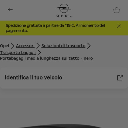
Spedizione gratuita a partire da 119 €. Al momento del
pagamento.
Opel
Accessori
Soluzioni di trasporto
Trasporto bagagli
Portabagagli media lunghezza sul tetto - nero
Identifica il tuo veicolo
Utilizziamo cookie e/o altri strumenti di tracciamento (gli
“Strumenti”) per assicurarci di offrirti la migliore esperienza sul
nostro sito web. Essi ci consentono di fornirti funzionalità
fondamentali come la sicurezza, la gestione della rete e