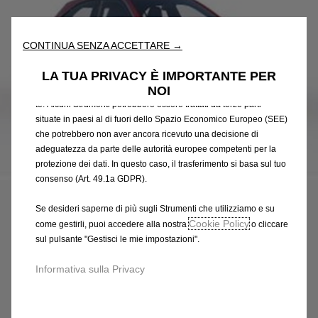
nostro sito web. Essi ci consentono di fornirti funzionalità
fondamentali come la sicurezza, la gestione della rete e
l'accessibilità. Gli Strumenti migliorano l'usabilità e le prestazioni
CONTINUA SENZA ACCETTARE →
attraverso varie funzioni come il riconoscimento della lingua, i
risultati di ricerca e, di conseguenza, migliorano ciò che ti
LA TUA PRIVACY È IMPORTANTE PER
offriamo. Il nostro sito web potrebbe utilizzare anche Strumenti di
NOI
terze parti per inviare pubblicità che sia più pertinente per
te. Alcuni Strumenti potrebbero essere trattati da terze parti
situate in paesi al di fuori dello Spazio Economico Europeo (SEE)
che potrebbero non aver ancora ricevuto una decisione di
adeguatezza da parte delle autorità europee competenti per la
Codice
98425674XK
protezione dei dati. In questo caso, il trasferimento si basa sul tuo
consenso (Art. 49.1a GDPR).
RIVESTIMENTI ADESIVI -
NERA
Se desideri saperne di più sugli Strumenti che utilizziamo e su
Cookie Policy
come gestirli, puoi accedere alla nostra
o cliccare
sul pulsante "Gestisci le mie impostazioni".
261,63 €
IVA inclusa/Unità
P
Informativa sulla Privacy
r
-
+
i
Q
Prodotto esaurito