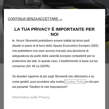
nostro sito web. Essi ci consentono di fornirti funzionalità
fondamentali come la sicurezza, la gestione della rete e
l'accessibilità. Gli Strumenti migliorano l'usabilità e le prestazioni
CONTINUA SENZA ACCETTARE →
attraverso varie funzioni come il riconoscimento della lingua, i
risultati di ricerca e, di conseguenza, migliorano ciò che ti
LA TUA PRIVACY È IMPORTANTE PER
offriamo. Il nostro sito web potrebbe utilizzare anche Strumenti di
NOI
terze parti per inviare pubblicità che sia più pertinente per
te. Alcuni Strumenti potrebbero essere trattati da terze parti
situate in paesi al di fuori dello Spazio Economico Europeo (SEE)
che potrebbero non aver ancora ricevuto una decisione di
adeguatezza da parte delle autorità europee competenti per la
Codice
1684402980
protezione dei dati. In questo caso, il trasferimento si basa sul tuo
RIVESTIMENTI ADESIVI -
consenso (Art. 49.1a GDPR).
SILVER
Se desideri saperne di più sugli Strumenti che utilizziamo e su
Cookie Policy
come gestirli, puoi accedere alla nostra
o cliccare
568,56 €
sul pulsante "Gestisci le mie impostazioni".
IVA inclusa/Unità
P
Informativa sulla Privacy
r
-
+
i