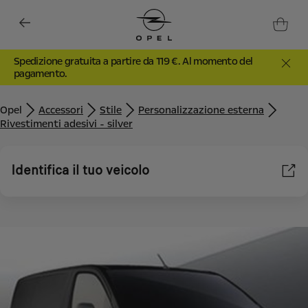
Spedizione gratuita a partire da 119 €. Al momento del
pagamento.
Opel
Accessori
Stile
Personalizzazione esterna
Rivestimenti adesivi - silver
Identifica il tuo veicolo
Utilizziamo cookie e/o altri strumenti di tracciamento (gli
“Strumenti”) per assicurarci di offrirti la migliore esperienza sul