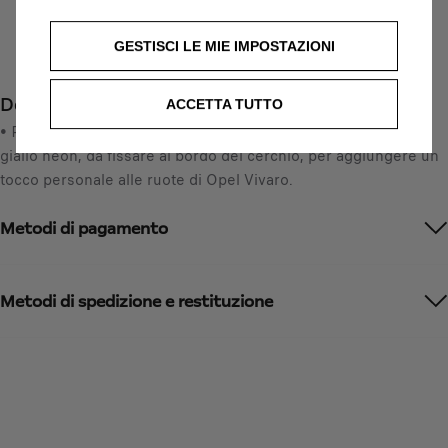
a
i
Data di consegna prevista :
13/08
n
s
GESTISCI LE MIE IMPOSTAZIONI
Compra ora, paga dopo
t
6
i
9
Descrizione
t
ACCETTA TUTTO
,
y
• Pellicole adesive per cerchi in lega dal design elegante in
8
u
giallo neon, da fissare al bordo del cerchio, per aggiungere un
2
p
tocco personale alle ruote di Opel Vivaro.
€
d
I
a
Metodi di pagamento
V
t
A
e
i
d
n
Metodi di spedizione e restituzione
t
c
o
l
:
u
1
s
a
/