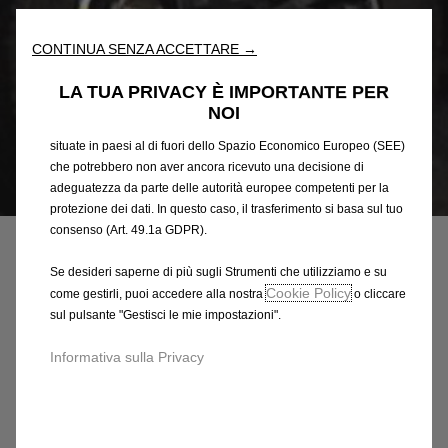
l'accessibilità. Gli Strumenti migliorano l'usabilità e le prestazioni
attraverso varie funzioni come il riconoscimento della lingua, i
CONTINUA SENZA ACCETTARE →
risultati di ricerca e, di conseguenza, migliorano ciò che ti
offriamo. Il nostro sito web potrebbe utilizzare anche Strumenti di
LA TUA PRIVACY È IMPORTANTE PER
terze parti per inviare pubblicità che sia più pertinente per
NOI
te. Alcuni Strumenti potrebbero essere trattati da terze parti
situate in paesi al di fuori dello Spazio Economico Europeo (SEE)
che potrebbero non aver ancora ricevuto una decisione di
adeguatezza da parte delle autorità europee competenti per la
Codice
1684403180
protezione dei dati. In questo caso, il trasferimento si basa sul tuo
RIVESTIMENTI ADESIVI -
consenso (Art. 49.1a GDPR).
TRASLUCIDO VERDE
Se desideri saperne di più sugli Strumenti che utilizziamo e su
Cookie Policy
come gestirli, puoi accedere alla nostra
o cliccare
69,82 €
IVA inclusa/Unità
sul pulsante "Gestisci le mie impostazioni".
P
Informativa sulla Privacy
r
-
+
i
Q
c
AGGIUNGI AL CARRELLO
u
e