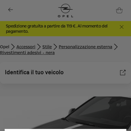
Spedizione gratuita a partire da 119 €. Al momento del
pagamento.
Opel
Accessori
Stile
Personalizzazione esterna
Rivestimenti adesivi - nera
Identifica il tuo veicolo
Utilizziamo cookie e/o altri strumenti di tracciamento (gli
“Strumenti”) per assicurarci di offrirti la migliore esperienza sul
nostro sito web. Essi ci consentono di fornirti funzionalità
fondamentali come la sicurezza, la gestione della rete e
l'accessibilità. Gli Strumenti migliorano l'usabilità e le prestazioni