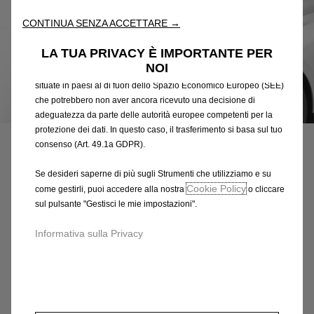
attraverso varie funzioni come il riconoscimento della lingua, i
CONTINUA SENZA ACCETTARE →
risultati di ricerca e, di conseguenza, migliorano ciò che ti
offriamo. Il nostro sito web potrebbe utilizzare anche Strumenti di
LA TUA PRIVACY È IMPORTANTE PER
terze parti per inviare pubblicità che sia più pertinente per
NOI
te. Alcuni Strumenti potrebbero essere trattati da terze parti
situate in paesi al di fuori dello Spazio Economico Europeo (SEE)
che potrebbero non aver ancora ricevuto una decisione di
Codice
98446199XK
adeguatezza da parte delle autorità europee competenti per la
RIVESTIMENTI ADESIVI -
protezione dei dati. In questo caso, il trasferimento si basa sul tuo
consenso (Art. 49.1a GDPR).
NERA
Se desideri saperne di più sugli Strumenti che utilizziamo e su
306,13 €
Cookie Policy
come gestirli, puoi accedere alla nostra
o cliccare
IVA inclusa/Unità
sul pulsante "Gestisci le mie impostazioni".
P
r
-
+
Informativa sulla Privacy
i
Q
Acquista dal rivenditore
c
u
e
AGGIUNGI AL CARRELLO
a
i
n
s