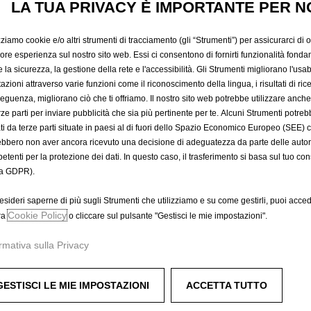
PER CERC
LA TUA PRIVACY È IMPORTANTE PER N
zziamo cookie e/o altri strumenti di tracciamento (gli “Strumenti”) per assicurarci di off
LEGGERA 
iore esperienza sul nostro sito web. Essi ci consentono di fornirti funzionalità fonda
la sicurezza, la gestione della rete e l'accessibilità. Gli Strumenti migliorano l'usabi
azioni attraverso varie funzioni come il riconoscimento della lingua, i risultati di rice
eguenza, migliorano ciò che ti offriamo. Il nostro sito web potrebbe utilizzare anch
18,90 €
erze parti per inviare pubblicità che sia più pertinente per te. Alcuni Strumenti potre
IVA inclusa/Unità
tati da terze parti situate in paesi al di fuori dello Spazio Economico Europeo (SEE) 
P
ebbero non aver ancora ricevuto una decisione di adeguatezza da parte delle auto
r
-
+
Prodotto esau
etenti per la protezione dei dati. In questo caso, il trasferimento si basa sul tuo con
i
a GDPR).
Q
c
A
u
e
esideri saperne di più sugli Strumenti che utilizziamo e su come gestirli, puoi acced
a
Cookie Policy
i
ra
o cliccare sul pulsante "Gestisci le mie impostazioni".
Compra ora, paga dopo
n
s
rmativa sulla Privacy
t
1
i
8
t
,
GESTISCI LE MIE IMPOSTAZIONI
ACCETTA TUTTO
er completare l'aspetto sportivo del tuo veicolo.
y
9