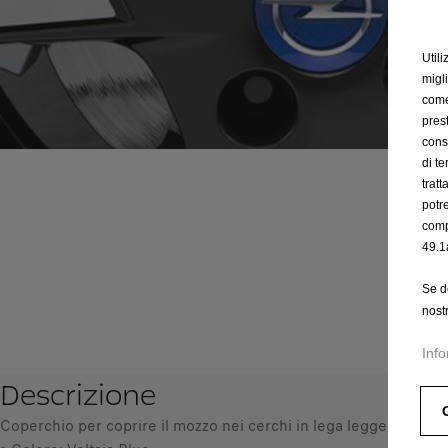
Utili
migl
come 
prest
cons
di t
trat
potr
comp
49.1
Se d
nost
Info
Descrizione
Coperchio per coprire il mozzo nei cerchi in lega leggera Opel p