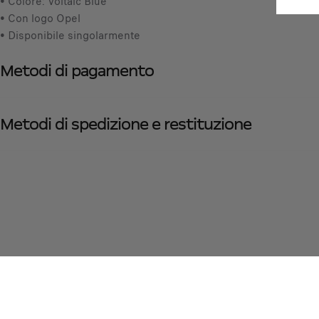
• Colore: Voltaic Blue
• Con logo Opel
• Disponibile singolarmente
Metodi di pagamento
Metodi di spedizione e restituzione