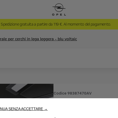
Spedizione gratuita a partire da 119 €. Al momento del pagamento.
le per cerchi in lega leggera - blu voltaic
Codice
98387470AV
COPRIMO
NUA SENZA ACCETTARE →