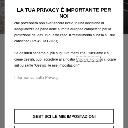
terze parti per inviare pubblicità che sia più pertinente per
LA TUA PRIVACY È IMPORTANTE PER
te. Alcuni Strumenti potrebbero essere trattati da terze parti
NOI
situate in paesi al di fuori dello Spazio Economico Europeo (SEE)
che potrebbero non aver ancora ricevuto una decisione di
Codice
93168122
adeguatezza da parte delle autorità europee competenti per la
GANCIO TRAINO CON
protezione dei dati. In questo caso, il trasferimento si basa sul tuo
consenso (Art. 49.1a GDPR).
ROTULA MONOBLOCCO
Se desideri saperne di più sugli Strumenti che utilizziamo e su
Cookie Policy
come gestirli, puoi accedere alla nostra
o cliccare
506,85 €
IVA inclusa/Unità
sul pulsante "Gestisci le mie impostazioni".
P
r
-
+
Informativa sulla Privacy
i
Q
Prodotto esaurito
c
u
e
AGGIUNGI AL CARRELLO
a
i
n
s
Compra ora, paga dopo
t
GESTISCI LE MIE IMPOSTAZIONI
5
i
0