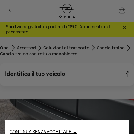
Spedizione gratuita a partire da 119 €. Al momento del
pagamento.
Opel
Accessori
Soluzioni di trasporto
Gancio traino
Gancio traino con rotula monoblocco
Identifica il tuo veicolo
Utilizziamo cookie e/o altri strumenti di tracciamento (gli
“Strumenti”) per assicurarci di offrirti la migliore esperienza sul
nostro sito web. Essi ci consentono di fornirti funzionalità
fondamentali come la sicurezza, la gestione della rete e
l'accessibilità. Gli Strumenti migliorano l'usabilità e le prestazioni
attraverso varie funzioni come il riconoscimento della lingua, i
risultati di ricerca e, di conseguenza, migliorano ciò che ti
CONTINUA SENZA ACCETTARE →
offriamo. Il nostro sito web potrebbe utilizzare anche Strumenti di