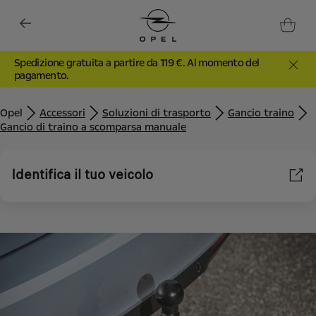
Spedizione gratuita a partire da 119 €. Al momento del
pagamento.
Opel
Accessori
Soluzioni di trasporto
Gancio traino
Gancio di traino a scomparsa manuale
Identifica il tuo veicolo
Utilizziamo cookie e/o altri strumenti di tracciamento (gli
“Strumenti”) per assicurarci di offrirti la migliore esperienza sul
nostro sito web. Essi ci consentono di fornirti funzionalità