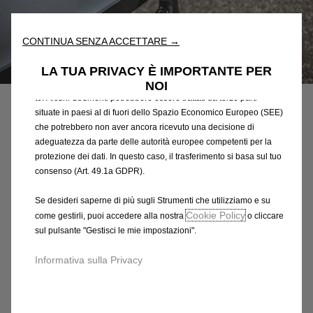
fondamentali come la sicurezza, la gestione della rete e
l'accessibilità. Gli Strumenti migliorano l'usabilità e le prestazioni
attraverso varie funzioni come il riconoscimento della lingua, i
CONTINUA SENZA ACCETTARE →
risultati di ricerca e, di conseguenza, migliorano ciò che ti
Codice
39168617
offriamo. Il nostro sito web potrebbe utilizzare anche Strumenti di
LA TUA PRIVACY È IMPORTANTE PER
terze parti per inviare pubblicità che sia più pertinente per
NOI
GANCIO DI TRAINO A
te. Alcuni Strumenti potrebbero essere trattati da terze parti
SCOMPARSA MANUALE
situate in paesi al di fuori dello Spazio Economico Europeo (SEE)
che potrebbero non aver ancora ricevuto una decisione di
adeguatezza da parte delle autorità europee competenti per la
1.207,56 €
IVA inclusa/Unità
protezione dei dati. In questo caso, il trasferimento si basa sul tuo
P
consenso (Art. 49.1a GDPR).
r
-
+
Se desideri saperne di più sugli Strumenti che utilizziamo e su
i
Q
Cookie Policy
Prodotto esaurito
come gestirli, puoi accedere alla nostra
o cliccare
c
sul pulsante "Gestisci le mie impostazioni".
u
e
AGGIUNGI AL CARRELLO
a
i
Informativa sulla Privacy
n
s
Compra ora, paga dopo
t
1
i
.