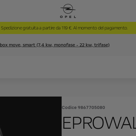
Spedizione gratuita a partire da 119 €. Al momento del pagamento.
box move, smart (7,4 kw, monofase - 22 kw, trifase)
Codice
9867705080
EPROWAL