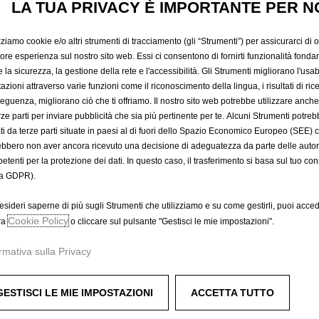
i
LA TUA PRIVACY È IMPORTANTE PER N
4
t
9
y
,
zziamo cookie e/o altri strumenti di tracciamento (gli “Strumenti”) per assicurarci di off
ico o ibrido in modo molto sicuro, pratico e veloce (a seconda del
u
0
iore esperienza sul nostro sito web. Essi ci consentono di fornirti funzionalità fonda
qualità, può essere installato all'interno o all'esterno di un edifi
p
la sicurezza, la gestione della rete e l'accessibilità. Gli Strumenti migliorano l'usabi
0
are la distribuzione dell'energia. I captatori sono disponibili tra
d
azioni attraverso varie funzioni come il riconoscimento della lingua, i risultati di rice
€
nte configurata in base alle esigenze del cliente, e permette la 
eguenza, migliorano ciò che ti offriamo. Il nostro sito web potrebbe utilizzare anch
a
I
erze parti per inviare pubblicità che sia più pertinente per te. Alcuni Strumenti potre
te Wi-Fi, per esempio per utilizzare la manutenzione a distanza
t
V
tati da terze parti situate in paesi al di fuori dello Spazio Economico Europeo (SEE) 
lità 3. Connettore tipo 2. Presa con copertura e tappo interno.
e
A
ebbero non aver ancora ricevuto una decisione di adeguatezza da parte delle auto
ionista.
d
i
etenti per la protezione dei dati. In questo caso, il trasferimento si basa sul tuo con
titi direttamente dal fornitore Free2Move eSolutions. Contatti i
t
n
a GDPR).
o
c
:
esideri saperne di più sugli Strumenti che utilizziamo e su come gestirli, puoi acced
l
Cookie Policy
ra
o cliccare sul pulsante "Gestisci le mie impostazioni".
1
u
s
rmativa sulla Privacy
a
/
GESTISCI LE MIE IMPOSTAZIONI
ACCETTA TUTTO
U
n