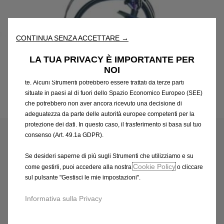
nostro sito web. Essi ci consentono di fornirti funzionalità
fondamentali come la sicurezza, la gestione della rete e
l'accessibilità. Gli Strumenti migliorano l'usabilità e le prestazioni
CONTINUA SENZA ACCETTARE →
attraverso varie funzioni come il riconoscimento della lingua, i
risultati di ricerca e, di conseguenza, migliorano ciò che ti
LA TUA PRIVACY È IMPORTANTE PER
offriamo. Il nostro sito web potrebbe utilizzare anche Strumenti di
NOI
terze parti per inviare pubblicità che sia più pertinente per
te. Alcuni Strumenti potrebbero essere trattati da terze parti
situate in paesi al di fuori dello Spazio Economico Europeo (SEE)
che potrebbero non aver ancora ricevuto una decisione di
Codice
93199653
adeguatezza da parte delle autorità europee competenti per la
FASCIO ATTACCO
protezione dei dati. In questo caso, il trasferimento si basa sul tuo
consenso (Art. 49.1a GDPR).
MECCANICO 13 VIE
Se desideri saperne di più sugli Strumenti che utilizziamo e su
436,36 €
Cookie Policy
IVA inclusa/Unità
come gestirli, puoi accedere alla nostra
o cliccare
sul pulsante "Gestisci le mie impostazioni".
P
r
-
+
Informativa sulla Privacy
i
Q
Prodotto esaurito
c