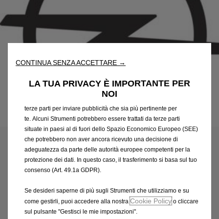
Utilizziamo cookie e/o altri strumenti di tracciamento (gli
“Strumenti”) per assicurarci di offrirti la migliore esperienza sul
nostro sito web. Essi ci consentono di fornirti funzionalità
fondamentali come la sicurezza, la gestione della rete e
CONTINUA SENZA ACCETTARE →
l'accessibilità. Gli Strumenti migliorano l'usabilità e le prestazioni
attraverso varie funzioni come il riconoscimento della lingua, i
LA TUA PRIVACY È IMPORTANTE PER
risultati di ricerca e, di conseguenza, migliorano ciò che ti
NOI
offriamo. Il nostro sito web potrebbe utilizzare anche Strumenti di
terze parti per inviare pubblicità che sia più pertinente per
Codice
YP001333ZD
te. Alcuni Strumenti potrebbero essere trattati da terze parti
RETE FERMA-CARICO
situate in paesi al di fuori dello Spazio Economico Europeo (SEE)
che potrebbero non aver ancora ricevuto una decisione di
adeguatezza da parte delle autorità europee competenti per la
383,93 €
IVA inclusa/Unità
protezione dei dati. In questo caso, il trasferimento si basa sul tuo
P
consenso (Art. 49.1a GDPR).
r
-
+
i
Se desideri saperne di più sugli Strumenti che utilizziamo e su
Q
Prodotto esaurito
Cookie Policy
c
come gestirli, puoi accedere alla nostra
o cliccare
u
sul pulsante "Gestisci le mie impostazioni".
e
AGGIUNGI AL CARRELLO