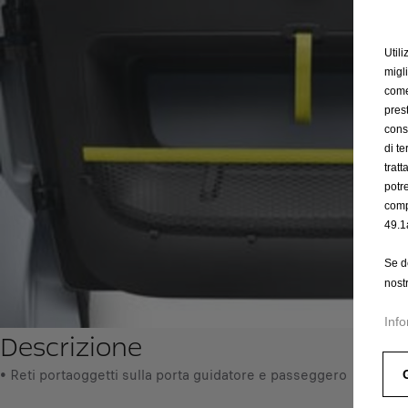
Utili
migl
come 
prest
cons
di t
trat
potr
comp
49.1
Se d
nost
Info
Descrizione
• Reti portaoggetti sulla porta guidatore e passeggero