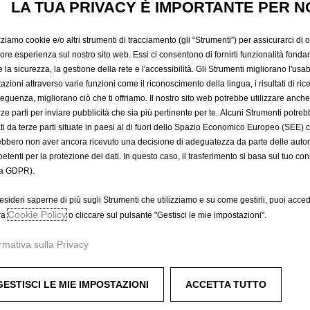
LA TUA PRIVACY È IMPORTANTE PER N
53,89 €
IVA inclusa/Unità
P
zziamo cookie e/o altri strumenti di tracciamento (gli “Strumenti”) per assicurarci di off
r
-
+
iore esperienza sul nostro sito web. Essi ci consentono di fornirti funzionalità fonda
i
la sicurezza, la gestione della rete e l'accessibilità. Gli Strumenti migliorano l'usabi
Q
c
azioni attraverso varie funzioni come il riconoscimento della lingua, i risultati di rice
u
eguenza, migliorano ciò che ti offriamo. Il nostro sito web potrebbe utilizzare anch
e
a
erze parti per inviare pubblicità che sia più pertinente per te. Alcuni Strumenti potre
i
tati da terze parti situate in paesi al di fuori dello Spazio Economico Europeo (SEE) 
n
s
ebbero non aver ancora ricevuto una decisione di adeguatezza da parte delle auto
t
5
etenti per la protezione dei dati. In questo caso, il trasferimento si basa sul tuo con
A
i
3
a GDPR).
t
,
y
Data di consegna prevista :
17/
8
esideri saperne di più sugli Strumenti che utilizziamo e su come gestirli, puoi acced
u
Cookie Policy
9
ra
o cliccare sul pulsante "Gestisci le mie impostazioni".
Compra ora, paga dopo
p
€
rmativa sulla Privacy
d
I
a
V
t
A
GESTISCI LE MIE IMPOSTAZIONI
ACCETTA TUTTO
e
i