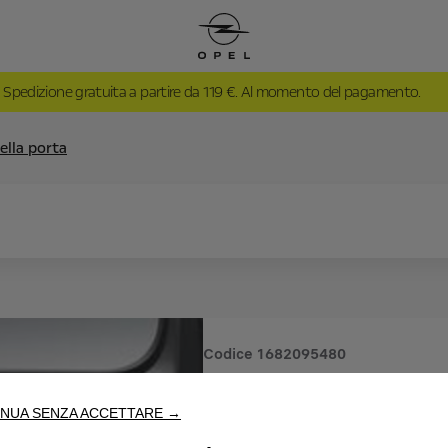
Spedizione gratuita a partire da 119 €. Al momento del pagamento.
ella porta
Codice
1682095480
RETE DE
NUA SENZA ACCETTARE →