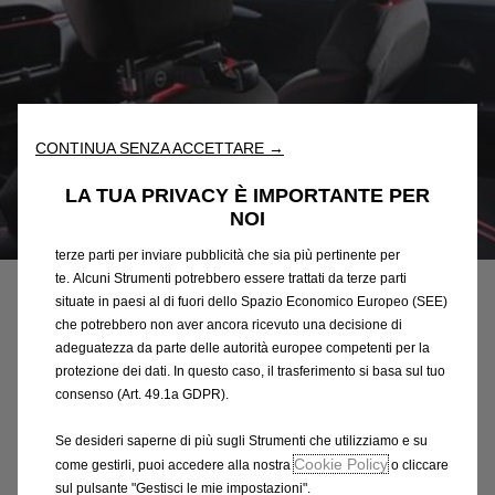
Utilizziamo cookie e/o altri strumenti di tracciamento (gli
“Strumenti”) per assicurarci di offrirti la migliore esperienza sul
nostro sito web. Essi ci consentono di fornirti funzionalità
fondamentali come la sicurezza, la gestione della rete e
CONTINUA SENZA ACCETTARE →
l'accessibilità. Gli Strumenti migliorano l'usabilità e le prestazioni
attraverso varie funzioni come il riconoscimento della lingua, i
LA TUA PRIVACY È IMPORTANTE PER
risultati di ricerca e, di conseguenza, migliorano ciò che ti
NOI
offriamo. Il nostro sito web potrebbe utilizzare anche Strumenti di
Codice
1667865980
terze parti per inviare pubblicità che sia più pertinente per
FLEXCONNECT GANCIO
te. Alcuni Strumenti potrebbero essere trattati da terze parti
situate in paesi al di fuori dello Spazio Economico Europeo (SEE)
UNIVERSALE
che potrebbero non aver ancora ricevuto una decisione di
adeguatezza da parte delle autorità europee competenti per la
59,43 €
IVA inclusa/Unità
protezione dei dati. In questo caso, il trasferimento si basa sul tuo
P
consenso (Art. 49.1a GDPR).
r
-
+
Se desideri saperne di più sugli Strumenti che utilizziamo e su
i
Cookie Policy
Q
come gestirli, puoi accedere alla nostra
o cliccare
c
AGGIUNGI AL CARRELLO
sul pulsante "Gestisci le mie impostazioni".