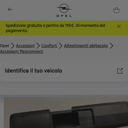
Spedizione gratuita a partire da 119 €. Al momento del
pagamento.
Opel
Accessori
Confort
Allestimenti abitacolo
Accessori flexconnect
Identifica il tuo veicolo
Utilizziamo cookie e/o altri strumenti di tracciamento (gli
“Strumenti”) per assicurarci di offrirti la migliore esperienza sul
nostro sito web. Essi ci consentono di fornirti funzionalità