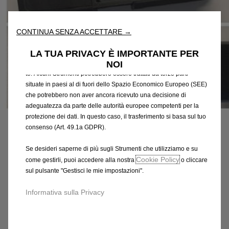
fondamentali come la sicurezza, la gestione della rete e
l'accessibilità. Gli Strumenti migliorano l'usabilità e le prestazioni
attraverso varie funzioni come il riconoscimento della lingua, i
CONTINUA SENZA ACCETTARE →
risultati di ricerca e, di conseguenza, migliorano ciò che ti
offriamo. Il nostro sito web potrebbe utilizzare anche Strumenti di
LA TUA PRIVACY È IMPORTANTE PER
terze parti per inviare pubblicità che sia più pertinente per
NOI
te. Alcuni Strumenti potrebbero essere trattati da terze parti
situate in paesi al di fuori dello Spazio Economico Europeo (SEE)
che potrebbero non aver ancora ricevuto una decisione di
Codice
9853937580
adeguatezza da parte delle autorità europee competenti per la
ACCESSORI FLEXCONNECT
protezione dei dati. In questo caso, il trasferimento si basa sul tuo
consenso (Art. 49.1a GDPR).
45,57 €
IVA inclusa/Unità
Se desideri saperne di più sugli Strumenti che utilizziamo e su
P
Cookie Policy
come gestirli, puoi accedere alla nostra
o cliccare
r
-
+
sul pulsante "Gestisci le mie impostazioni".
i
Q
c
AGGIUNGI AL CARRELLO
Informativa sulla Privacy
u
e
a
i
Data di consegna prevista :
12/08
n
s