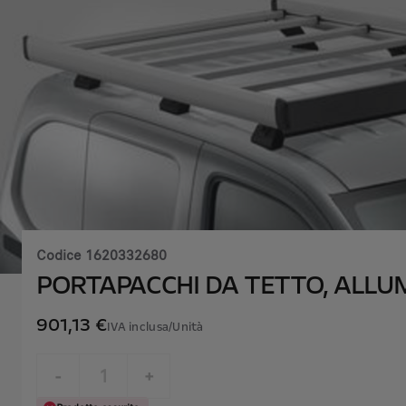
Codice
1620332680
PORTAPACCHI DA TETTO, ALLUMI
901,13 €
IVA inclusa/Unità
P
r
-
+
i