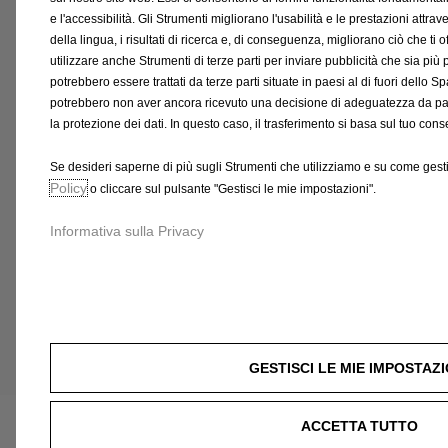
e l'accessibilità. Gli Strumenti migliorano l'usabilità e le prestazioni attr
Codice 1638464080
Codice 16384
Paratia Di Separazione Del
Paratia I
della lingua, i risultati di ricerca e, di conseguenza, migliorano ciò che ti 
Carico Pieghevole
utilizzare anche Strumenti di terze parti per inviare pubblicità che sia più 
potrebbero essere trattati da terze parti situate in paesi al di fuori del
potrebbero non aver ancora ricevuto una decisione di adeguatezza da par
la protezione dei dati. In questo caso, il trasferimento si basa sul tuo co
77,21 €
70,24 €
Se desideri saperne di più sugli Strumenti che utilizziamo e su come gesti
AGGIUNGI AL CARRELLO
AGGIU
Policy
o cliccare sul pulsante "Gestisci le mie impostazioni".
Informativa sulla Privacy
Price
Price
is
is
77,21
70,24
GESTISCI LE MIE IMPOSTAZI
€
€
ACCETTA TUTTO