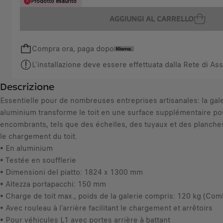
Q
Prodotto esaurito
c
u
e
AGGIUNGI AL CARRELLO
a
i
n
s
Compra ora, paga dopo
t
9
i
0
L'installazione deve essere effettuata dalla Rete di Ass
t
1
Descrizione
y
,
u
Essentielle pour de nombreuses entreprises artisanales: la gale
1
p
aluminium transforme le toit en une surface supplémentaire po
3
d
encombrants, tels que des échelles, des tuyaux et des planche
€
a
le chargement du toit.
I
t
• En aluminium
V
e
• Testée en soufflerie
A
d
• Dimensioni del piatto: 1824 x 1300 mm
i
t
• Altezza portapacchi: 150 mm
n
o
• Charge de toit max., poids de la galerie compris: 120 kg (Comb
c
:
• Avec rouleau à l’arrière facilitant le chargement et arrêtoirs
l
1
• Pour véhicules L1 avec portes arrière à battant
u