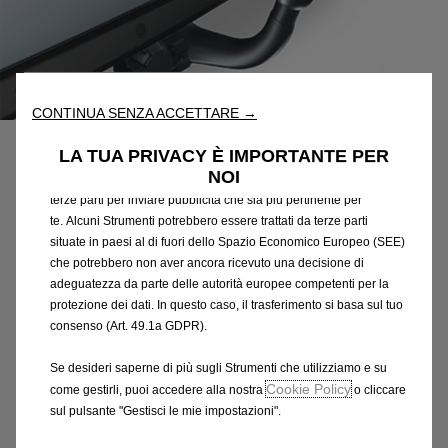
Utilizziamo cookie e/o altri strumenti di tracciamento (gli
“Strumenti”) per assicurarci di offrirti la migliore esperienza sul
nostro sito web. Essi ci consentono di fornirti funzionalità
fondamentali come la sicurezza, la gestione della rete e
Codice
13320746
CONTINUA SENZA ACCETTARE →
l'accessibilità. Gli Strumenti migliorano l'usabilità e le prestazioni
GANCIO TRAINO CON
attraverso varie funzioni come il riconoscimento della lingua, i
LA TUA PRIVACY È IMPORTANTE PER
risultati di ricerca e, di conseguenza, migliorano ciò che ti
ROTULA A &QUOT;COLLO DI
NOI
offriamo. Il nostro sito web potrebbe utilizzare anche Strumenti di
terze parti per inviare pubblicità che sia più pertinente per
CIGNO&QUOT;
te. Alcuni Strumenti potrebbero essere trattati da terze parti
situate in paesi al di fuori dello Spazio Economico Europeo (SEE)
662,74 €
IVA inclusa/Unità
che potrebbero non aver ancora ricevuto una decisione di
P
adeguatezza da parte delle autorità europee competenti per la
r
protezione dei dati. In questo caso, il trasferimento si basa sul tuo
-
+
consenso (Art. 49.1a GDPR).
i
Q
Prodotto esaurito
c
Se desideri saperne di più sugli Strumenti che utilizziamo e su
u
e
AGGIUNGI AL CARRELLO
Cookie Policy
come gestirli, puoi accedere alla nostra
o cliccare
a
i
sul pulsante "Gestisci le mie impostazioni".
n
s
Compra ora, paga dopo
t