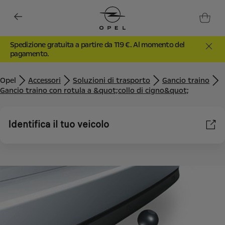
Spedizione gratuita a partire da 119 €. Al momento del
pagamento.
Opel
Accessori
Soluzioni di trasporto
Gancio traino
Gancio traino con rotula a &quot;collo di cigno&quot;
Identifica il tuo veicolo