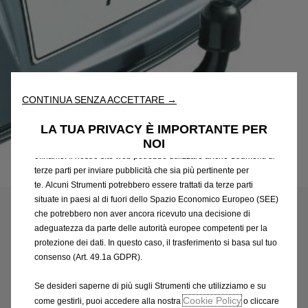
Utilizziamo cookie e/o altri strumenti di tracciamento (gli
“Strumenti”) per assicurarci di offrirti la migliore esperienza sul
nostro sito web. Essi ci consentono di fornirti funzionalità
fondamentali come la sicurezza, la gestione della rete e
CONTINUA SENZA ACCETTARE →
l'accessibilità. Gli Strumenti migliorano l'usabilità e le prestazioni
attraverso varie funzioni come il riconoscimento della lingua, i
LA TUA PRIVACY È IMPORTANTE PER
risultati di ricerca e, di conseguenza, migliorano ciò che ti
NOI
offriamo. Il nostro sito web potrebbe utilizzare anche Strumenti di
terze parti per inviare pubblicità che sia più pertinente per
Codice
13362372
te. Alcuni Strumenti potrebbero essere trattati da terze parti
GANCIO TRAINO CON
situate in paesi al di fuori dello Spazio Economico Europeo (SEE)
che potrebbero non aver ancora ricevuto una decisione di
ROTULA SMONTABILE
adeguatezza da parte delle autorità europee competenti per la
SENZA ATTREZZI
protezione dei dati. In questo caso, il trasferimento si basa sul tuo
consenso (Art. 49.1a GDPR).
767,33 €
IVA inclusa/Unità
Se desideri saperne di più sugli Strumenti che utilizziamo e su
P
Cookie Policy
come gestirli, puoi accedere alla nostra
o cliccare