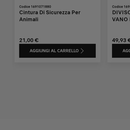
Codice 1691071880
Codice 16
Cintura Di Sicurezza Per
DIVIS
Animali
VANO 
21,00 €
49,93 
AGGIUNGI AL CARRELLO
AGG
Price
Price
Price
Price
Price
Price
Price
is
is
is
is
is
is
is
21,00
49,93
74,03
113,96
24,57
19,61
21,00
€
€
€
€
€
€
€