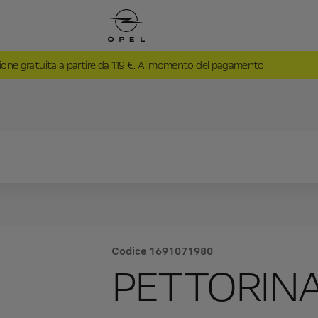
ione gratuita a partire da 119 €. Al momento del pagamento.
Codice
1691071980
PETTORINA 