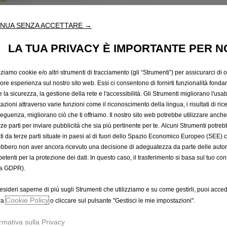
NUA SENZA ACCETTARE →
LA TUA PRIVACY È IMPORTANTE PER N
zziamo cookie e/o altri strumenti di tracciamento (gli “Strumenti”) per assicurarci di off
iore esperienza sul nostro sito web. Essi ci consentono di fornirti funzionalità fonda
la sicurezza, la gestione della rete e l'accessibilità. Gli Strumenti migliorano l'usabi
azioni attraverso varie funzioni come il riconoscimento della lingua, i risultati di rice
eguenza, migliorano ciò che ti offriamo. Il nostro sito web potrebbe utilizzare anch
erze parti per inviare pubblicità che sia più pertinente per te. Alcuni Strumenti potre
o fedele amico durante gli spostamenti in auto e può essere util
tati da terze parti situate in paesi al di fuori dello Spazio Economico Europeo (SEE) 
 dell’animale 20--60 kg.
ebbero non aver ancora ricevuto una decisione di adeguatezza da parte delle auto
etenti per la protezione dei dati. In questo caso, il trasferimento si basa sul tuo con
a GDPR).
o dell’animale 12--22 kg
esideri saperne di più sugli Strumenti che utilizziamo e su come gestirli, puoi acced
Cookie Policy
ra
o cliccare sul pulsante "Gestisci le mie impostazioni".
rmativa sulla Privacy