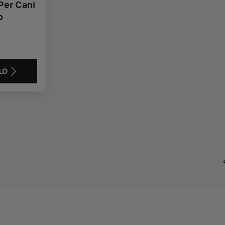
 Per Cani
o
LO