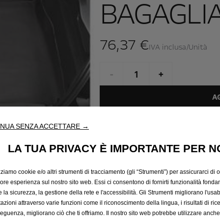
BAGAGLI
76,37 €
IVA inclusa/Unità
P
r
-
+
i
Q
c
A
u
e
a
i
Data di consegna prevista :
17/
NUA SENZA ACCETTARE →
n
s
Compra ora, paga dopo
t
7
LA TUA PRIVACY È IMPORTANTE PER N
i
6
t
,
zziamo cookie e/o altri strumenti di tracciamento (gli “Strumenti”) per assicurarci di off
y
3
iore esperienza sul nostro sito web. Essi ci consentono di fornirti funzionalità fonda
ente il bagagliaio da ogni tipo di sporco. Ideale per trasportare
u
7
la sicurezza, la gestione della rete e l'accessibilità. Gli Strumenti migliorano l'usabi
p
€
azioni attraverso varie funzioni come il riconoscimento della lingua, i risultati di rice
d
I
eguenza, migliorano ciò che ti offriamo. Il nostro sito web potrebbe utilizzare anch