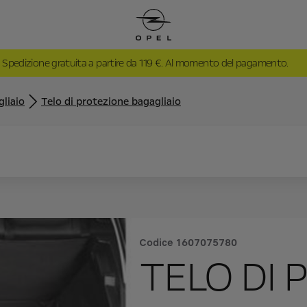
Spedizione gratuita a partire da 119 €. Al momento del pagamento.
gliaio
Telo di protezione bagagliaio
Codice
1607075780
TELO DI 