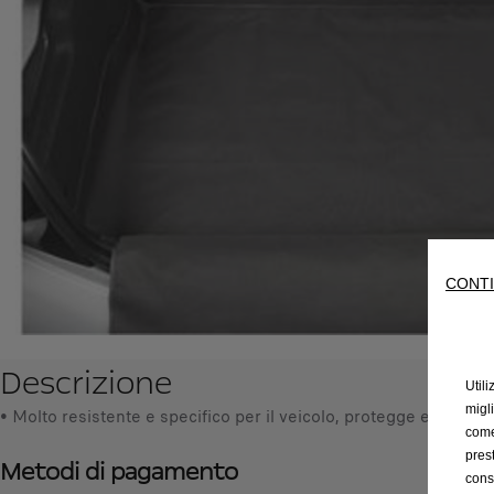
CONTI
Descrizione
Utili
migl
• Molto resistente e specifico per il veicolo, protegge efficacem
come 
prest
Metodi di pagamento
cons