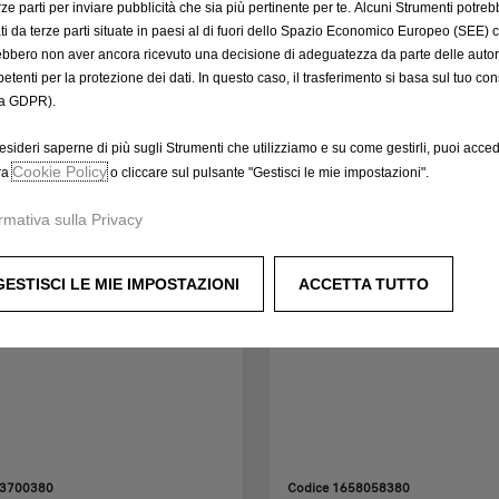
a
V
erze parti per inviare pubblicità che sia più pertinente per te. Alcuni Strumenti potre
t
tati da terze parti situate in paesi al di fuori dello Spazio Economico Europeo (SEE) 
A
e
ebbero non aver ancora ricevuto una decisione di adeguatezza da parte delle auto
i
etenti per la protezione dei dati. In questo caso, il trasferimento si basa sul tuo con
d
n
a GDPR).
t
c
o
l
esideri saperne di più sugli Strumenti che utilizziamo e su come gestirli, puoi acced
ticolo
:
u
Cookie Policy
ra
o cliccare sul pulsante "Gestisci le mie impostazioni".
1
s
rmativa sulla Privacy
a
/
U
GESTISCI LE MIE IMPOSTAZIONI
ACCETTA TUTTO
n
i
t
à
13700380
Codice 1658058380