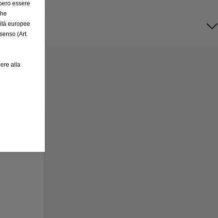
bbero essere
che
rità europee
senso (Art.
ere alla