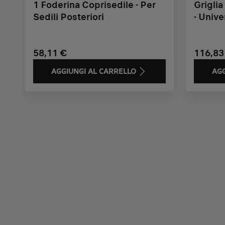
1 Foderina Coprisedile - Per
Griglia
Sedili Posteriori
- Unive
58,11 €
116,83
AGGIUNGI AL CARRELLO
AGG
Price
Price
Price
is
is
is
58,11
116,83
156,29
€
€
€