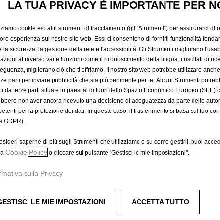
LA TUA PRIVACY È IMPORTANTE PER N
298,78 €
IVA inclusa/Unità
P
zziamo cookie e/o altri strumenti di tracciamento (gli “Strumenti”) per assicurarci di off
r
-
+
Prodotto esau
iore esperienza sul nostro sito web. Essi ci consentono di fornirti funzionalità fonda
i
la sicurezza, la gestione della rete e l'accessibilità. Gli Strumenti migliorano l'usabi
Q
c
azioni attraverso varie funzioni come il riconoscimento della lingua, i risultati di rice
A
u
eguenza, migliorano ciò che ti offriamo. Il nostro sito web potrebbe utilizzare anch
e
a
erze parti per inviare pubblicità che sia più pertinente per te. Alcuni Strumenti potre
i
Compra ora, paga dopo
tati da terze parti situate in paesi al di fuori dello Spazio Economico Europeo (SEE) 
n
s
ebbero non aver ancora ricevuto una decisione di adeguatezza da parte delle auto
t
2
etenti per la protezione dei dati. In questo caso, il trasferimento si basa sul tuo con
i
9
a GDPR).
t
8
 cattura l'attenzione e, al contempo, aiuta a proteggere la ADA
y
,
esideri saperne di più sugli Strumenti che utilizziamo e su come gestirli, puoi acced
u
Cookie Policy
7
ra
o cliccare sul pulsante "Gestisci le mie impostazioni".
p
8
rmativa sulla Privacy
d
€
irante
a
I
t
V
GESTISCI LE MIE IMPOSTAZIONI
ACCETTA TUTTO
e
A