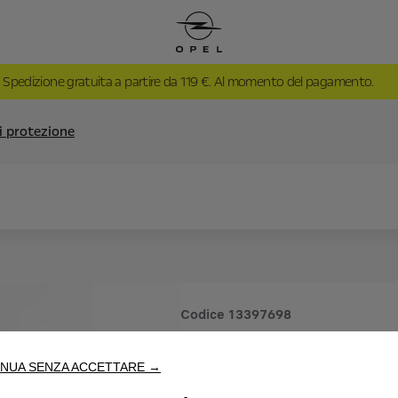
Spedizione gratuita a partire da 119 €. Al momento del pagamento.
i protezione
Codice
13397698
TELO DI 
NUA SENZA ACCETTARE →