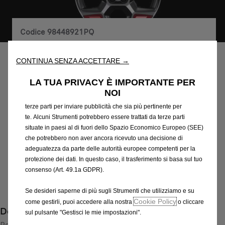
Utilizziamo cookie e/o altri strumenti di tracciamento (gli
Codice
98448921PQ
“Strumenti”) per assicurarci di offrirti la migliore esperienza sul
INSERTI PER CERCHI (SET DI
nostro sito web. Essi ci consentono di fornirti funzionalità
fondamentali come la sicurezza, la gestione della rete e
CONTINUA SENZA ACCETTARE →
4) - KARDIO RED
l'accessibilità. Gli Strumenti migliorano l'usabilità e le prestazioni
attraverso varie funzioni come il riconoscimento della lingua, i
LA TUA PRIVACY È IMPORTANTE PER
risultati di ricerca e, di conseguenza, migliorano ciò che ti
70,04 €
IVA inclusa/Unità
NOI
offriamo. Il nostro sito web potrebbe utilizzare anche Strumenti di
P
terze parti per inviare pubblicità che sia più pertinente per
r
-
+
te. Alcuni Strumenti potrebbero essere trattati da terze parti
i
situate in paesi al di fuori dello Spazio Economico Europeo (SEE)
Q
che potrebbero non aver ancora ricevuto una decisione di
c
AGGIUNGI AL CARRELLO
u
adeguatezza da parte delle autorità europee competenti per la
e
protezione dei dati. In questo caso, il trasferimento si basa sul tuo
a
i
Data di consegna prevista :
17/08
consenso (Art. 49.1a GDPR).
n
s
Compra ora, paga dopo
t
7
Se desideri saperne di più sugli Strumenti che utilizziamo e su
i
0
Cookie Policy
come gestirli, puoi accedere alla nostra
o cliccare
Descrizione
t
,
sul pulsante "Gestisci le mie impostazioni".
y
Per tutti i conducenti che desiderano una straordinaria
0