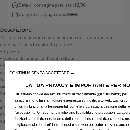
a
i
Data di consegna prevista :
12/08
n
s
Compra ora, paga dopo
t
2
i
0
Descrizione
t
,
y
Per tutti i conducenti che desiderano una straordinaria
4
u
estetica: 1 inserto colorato per razza.
0
p
• 1 pezzo
€
d
• Colore: disponibili in Matcha Green
I
a
• Si possono applicare singolarmente fino a 5 inserti per
V
t
cerchio
A
CONTINUA SENZA ACCETTARE →
e
Nota: adatti solo per cerchi in lega 17˝ e 18˝, con disegno a 5
i
d
LA TUA PRIVACY È IMPORTANTE PER NO
razze e finitura bicolore (N° d‘articolo: 1646346180 e
n
t
9836624880). Quando si montano i ganci per le razze, tutte e
c
Utilizziamo cookie e/o altri strumenti di tracciamento (gli “Strumenti”) per
o
cinque le razze di ogni ruota devono essere dotate di ganci,
l
assicurarci di offrirti la migliore esperienza sul nostro sito web. Essi ci c
:
altrimenti si rischia di creare uno sbilanciamento. Ciò significa
u
di fornirti funzionalità fondamentali come la sicurezza, la gestione della re
1
l'accessibilità. Gli Strumenti migliorano l'usabilità e le prestazioni attraver
che è necessario ordinare un totale di cinque set di ganci per
s
funzioni come il riconoscimento della lingua, i risultati di ricerca e, di co
quattro ruote - in uno o in diversi colori.
a
migliorano ciò che ti offriamo. Il nostro sito web potrebbe utilizzare anche
/