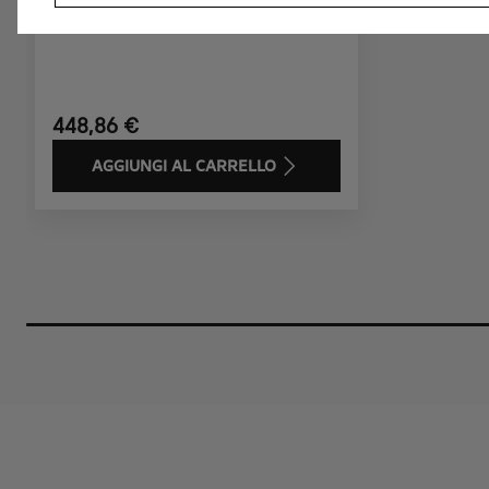
Codice 9836624880
Cerchi In Lega Leggera
448,86 €
AGGIUNGI AL CARRELLO
Price
is
448,86
€