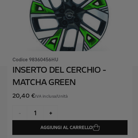
Codice
98360456HU
INSERTO DEL CERCHIO -
MATCHA GREEN
20,40 €
IVA inclusa/Unità
P
r
-
+
i
Q
c
AGGIUNGI AL CARRELLO
u
e