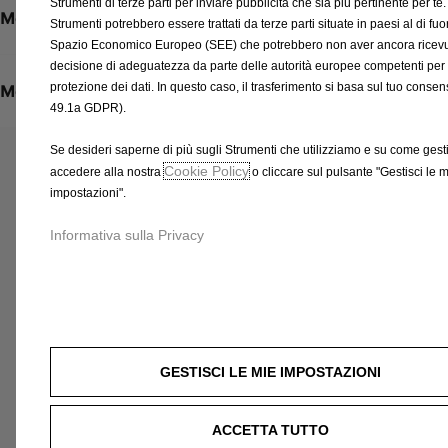
Strumenti di terze parti per inviare pubblicità che sia più pertinente per te.
Metodi di pagamento
U
Strumenti potrebbero essere trattati da terze parti situate in paesi al di fuor
n
Spazio Economico Europeo (SEE) che potrebbero non aver ancora ricev
i
decisione di adeguatezza da parte delle autorità europee competenti per 
t
protezione dei dati. In questo caso, il trasferimento si basa sul tuo consens
Metodi di spedizione e restituzione
49.1a GDPR).
à
Se desideri saperne di più sugli Strumenti che utilizziamo e su come gestir
Prodotti correlati a questo articolo
Cookie Policy
accedere alla nostra
o cliccare sul pulsante "Gestisci le 
Potresti essere interessato a questi prodotti correlati
impostazioni".
Informativa sulla Privacy
GESTISCI LE MIE IMPOSTAZIONI
ACCETTA TUTTO