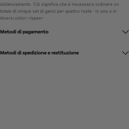
sbilanciamento. Ciò significa che è necessario ordinare un
/
totale di cinque set di ganci per quattro ruote - in uno o in
U
diversi colori.</span>
n
i
Metodi di pagamento
t
à
Metodi di spedizione e restituzione