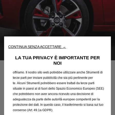
Utilizziamo cookie e/o altri strumenti di tracciamento (gli
“Strumenti”) per assicurarci di offrirti la migliore esperienza sul
nostro sito web. Essi ci consentono di fornirti funzionalità
CONTINUA SENZA ACCETTARE →
fondamentali come la sicurezza, la gestione della rete e
Codice
98381168PQ
l'accessibilità. Gli Strumenti migliorano l'usabilità e le prestazioni
LA TUA PRIVACY È IMPORTANTE PER
INSERTO DEL CERCHIO -
attraverso varie funzioni come il riconoscimento della lingua, i
NOI
risultati di ricerca e, di conseguenza, migliorano ciò che ti
ROSSO PEPPERONCINO
offriamo. Il nostro sito web potrebbe utilizzare anche Strumenti di
terze parti per inviare pubblicità che sia più pertinente per
te. Alcuni Strumenti potrebbero essere trattati da terze parti
49,46 €
IVA inclusa/Unità
situate in paesi al di fuori dello Spazio Economico Europeo (SEE)
P
che potrebbero non aver ancora ricevuto una decisione di
r
-
+
adeguatezza da parte delle autorità europee competenti per la
i
protezione dei dati. In questo caso, il trasferimento si basa sul tuo
Q
c
consenso (Art. 49.1a GDPR).
AGGIUNGI AL CARRELLO