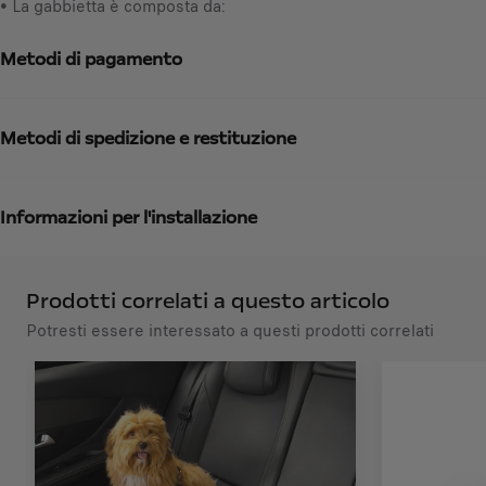
y
• La gabbietta è composta da:
,
u
9
p
Metodi di pagamento
6
d
€
a
I
t
V
Metodi di spedizione e restituzione
e
A
d
i
t
n
Informazioni per l'installazione
o
c
:
l
1
u
Prodotti correlati a questo articolo
s
Potresti essere interessato a questi prodotti correlati
a
/
U
n
i
t