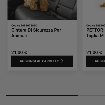
à
Codice 1691071880
Codice 16910
Cintura Di Sicurezza Per
PETTORI
Animali
Taglia M
21,00 €
21,00 €
AGGIUNGI AL CARRELLO
AGGIU
Price
Price
Price
Price
Price
Price
Price
is
is
is
is
is
is
is
21,00
21,00
49,93
74,03
24,57
19,61
21,00