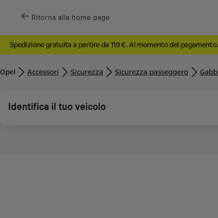
Ritorna alla home page
Spedizione gratuita a partire da 119 €. Al momento del pagamento
Opel
Accessori
Sicurezza
Sicurezza passeggero
Gabbi
Identifica il tuo veicolo