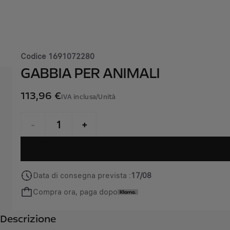
Codice
1691072280
GABBIA PER ANIMALI
113,96 €
IVA inclusa/Unità
P
r
-
+
i
Q
c
u
e
a
i
Data di consegna prevista :
17/08
n
s
Compra ora, paga dopo
t
1
i
1
Descrizione
t
3