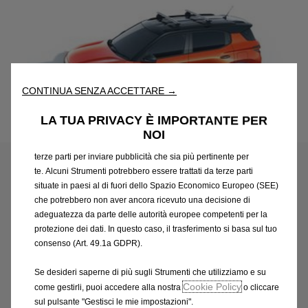
Utilizziamo cookie e/o altri strumenti di tracciamento (gli
“Strumenti”) per assicurarci di offrirti la migliore esperienza sul
nostro sito web. Essi ci consentono di fornirti funzionalità
fondamentali come la sicurezza, la gestione della rete e
CONTINUA SENZA ACCETTARE →
l'accessibilità. Gli Strumenti migliorano l'usabilità e le prestazioni
attraverso varie funzioni come il riconoscimento della lingua, i
LA TUA PRIVACY È IMPORTANTE PER
Codice
1694114580
risultati di ricerca e, di conseguenza, migliorano ciò che ti
NOI
offriamo. Il nostro sito web potrebbe utilizzare anche Strumenti di
SERIE DI 2 BARRE DEL TETTO
terze parti per inviare pubblicità che sia più pertinente per
LONGITUDINALI - ALLUMINIO
te. Alcuni Strumenti potrebbero essere trattati da terze parti
situate in paesi al di fuori dello Spazio Economico Europeo (SEE)
che potrebbero non aver ancora ricevuto una decisione di
309,14 €
IVA inclusa/Unità
adeguatezza da parte delle autorità europee competenti per la
P
protezione dei dati. In questo caso, il trasferimento si basa sul tuo
r
consenso (Art. 49.1a GDPR).
-
+
i
Q
Se desideri saperne di più sugli Strumenti che utilizziamo e su
c
AGGIUNGI AL CARRELLO
Cookie Policy
u
come gestirli, puoi accedere alla nostra
o cliccare
e
sul pulsante "Gestisci le mie impostazioni".
a