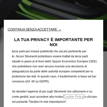
Utilizziamo cookie e/o altri strumenti di tracciamento (gli
“Strumenti”) per assicurarci di offrirti la migliore esperienza sul
nostro sito web. Essi ci consentono di fornirti funzionalità
fondamentali come la sicurezza, la gestione della rete e
CONTINUA SENZA ACCETTARE →
l'accessibilità. Gli Strumenti migliorano l'usabilità e le prestazioni
attraverso varie funzioni come il riconoscimento della lingua, i
LA TUA PRIVACY È IMPORTANTE PER
risultati di ricerca e, di conseguenza, migliorano ciò che ti
NOI
Codice
9836049980
offriamo. Il nostro sito web potrebbe utilizzare anche Strumenti di
terze parti per inviare pubblicità che sia più pertinente per
COPPIA DI MODANATURE
te. Alcuni Strumenti potrebbero essere trattati da terze parti
PER BATTITACCO
situate in paesi al di fuori dello Spazio Economico Europeo (SEE)
che potrebbero non aver ancora ricevuto una decisione di
POSTERIORI
adeguatezza da parte delle autorità europee competenti per la
protezione dei dati. In questo caso, il trasferimento si basa sul tuo
consenso (Art. 49.1a GDPR).
26,25 €
IVA inclusa/Unità
P
Se desideri saperne di più sugli Strumenti che utilizziamo e su
r
Cookie Policy
-
+
come gestirli, puoi accedere alla nostra
o cliccare
i
sul pulsante "Gestisci le mie impostazioni".
Q