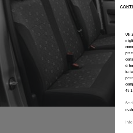
CONTI
Utili
migl
come 
prest
cons
di t
trat
potr
comp
49.1
Se d
nost
Info