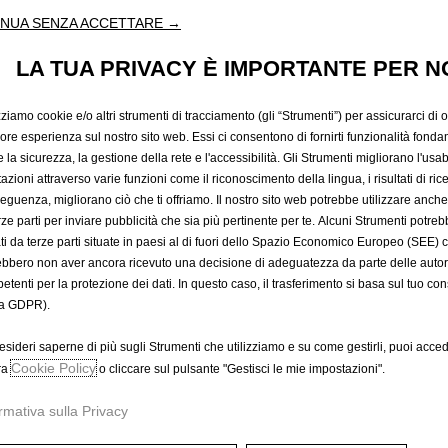
COPRISEDI
NUA SENZA ACCETTARE →
LA TUA PRIVACY È IMPORTANTE PER N
LATO GUI
zziamo cookie e/o altri strumenti di tracciamento (gli “Strumenti”) per assicurarci di off
iore esperienza sul nostro sito web. Essi ci consentono di fornirti funzionalità fonda
PASSEGG
la sicurezza, la gestione della rete e l'accessibilità. Gli Strumenti migliorano l'usabi
azioni attraverso varie funzioni come il riconoscimento della lingua, i risultati di rice
eguenza, migliorano ciò che ti offriamo. Il nostro sito web potrebbe utilizzare anch
POSTO
erze parti per inviare pubblicità che sia più pertinente per te. Alcuni Strumenti potre
tati da terze parti situate in paesi al di fuori dello Spazio Economico Europeo (SEE) 
ebbero non aver ancora ricevuto una decisione di adeguatezza da parte delle auto
etenti per la protezione dei dati. In questo caso, il trasferimento si basa sul tuo con
191,93 €
a GDPR).
IVA inclusa/Unità
P
esideri saperne di più sugli Strumenti che utilizziamo e su come gestirli, puoi acced
r
-
+
Cookie Policy
ra
o cliccare sul pulsante "Gestisci le mie impostazioni".
i
Q
c
rmativa sulla Privacy
A
u
e