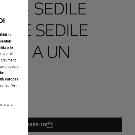
LI - SEDILE
OI
DA E SEDILE
rirti la
mentali
ERO A UN
lità e le
rca e, di
e Strumenti
bbero essere
che
rità europee
senso (Art.
ere alla
GGIUNGI AL CARRELLO