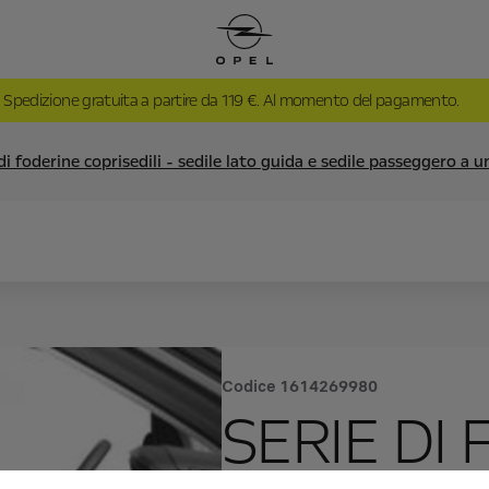
Spedizione gratuita a partire da 119 €. Al momento del pagamento.
di foderine coprisedili - sedile lato guida e sedile passeggero a 
Codice
1614269980
SERIE DI