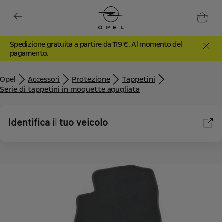
Spedizione gratuita a partire da 119 €. Al momento del
pagamento.
Opel
Accessori
Protezione
Tappetini
Serie di tappetini in moquette agugliata
Identifica il tuo veicolo
Utilizziamo cookie e/o altri strumenti di tracciamento (gli
“Strumenti”) per assicurarci di offrirti la migliore esperienza sul
nostro sito web. Essi ci consentono di fornirti funzionalità