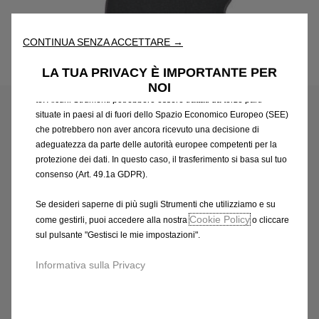
fondamentali come la sicurezza, la gestione della rete e
l'accessibilità. Gli Strumenti migliorano l'usabilità e le prestazioni
attraverso varie funzioni come il riconoscimento della lingua, i
CONTINUA SENZA ACCETTARE →
risultati di ricerca e, di conseguenza, migliorano ciò che ti
Codice
13377738
offriamo. Il nostro sito web potrebbe utilizzare anche Strumenti di
LA TUA PRIVACY È IMPORTANTE PER
terze parti per inviare pubblicità che sia più pertinente per
NOI
SERIE DI TAPPETINI IN
te. Alcuni Strumenti potrebbero essere trattati da terze parti
MOQUETTE AGUGLIATA
situate in paesi al di fuori dello Spazio Economico Europeo (SEE)
che potrebbero non aver ancora ricevuto una decisione di
adeguatezza da parte delle autorità europee competenti per la
52,02 €
IVA inclusa/Unità
protezione dei dati. In questo caso, il trasferimento si basa sul tuo
P
consenso (Art. 49.1a GDPR).
r
-
+
Se desideri saperne di più sugli Strumenti che utilizziamo e su
i
Q
Cookie Policy
Affrettati, sono rimasti solo pochi articoli!
come gestirli, puoi accedere alla nostra
o cliccare
c
sul pulsante "Gestisci le mie impostazioni".
u
e
AGGIUNGI AL CARRELLO
a
i
Informativa sulla Privacy
n
s
Data di consegna prevista :
13/08
t
5
Compra ora, paga dopo
i
2