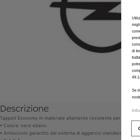
Utili
migl
come 
prest
cons
di t
trat
potr
comp
49.1
Se d
nost
Descrizione
Info
Tappeti Economy in materiale altamente resistente per preserva
• Colore: nero ebano
• Antiscivolo garantito dal sistema di aggancio standard Opel