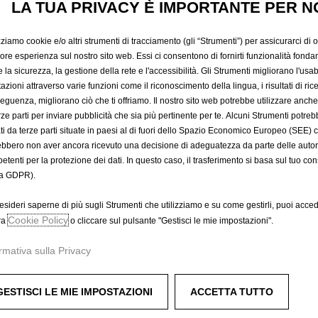
MOQUETT
LA TUA PRIVACY È IMPORTANTE PER N
zziamo cookie e/o altri strumenti di tracciamento (gli “Strumenti”) per assicurarci di off
59,63 €
iore esperienza sul nostro sito web. Essi ci consentono di fornirti funzionalità fonda
IVA inclusa/Unità
la sicurezza, la gestione della rete e l'accessibilità. Gli Strumenti migliorano l'usabi
P
azioni attraverso varie funzioni come il riconoscimento della lingua, i risultati di rice
eguenza, migliorano ciò che ti offriamo. Il nostro sito web potrebbe utilizzare anch
r
-
+
erze parti per inviare pubblicità che sia più pertinente per te. Alcuni Strumenti potre
i
tati da terze parti situate in paesi al di fuori dello Spazio Economico Europeo (SEE) 
Q
c
A
ebbero non aver ancora ricevuto una decisione di adeguatezza da parte delle auto
u
e
etenti per la protezione dei dati. In questo caso, il trasferimento si basa sul tuo con
a
i
Data di consegna prevista :
14/
a GDPR).
n
s
Compra ora, paga dopo
t
5
esideri saperne di più sugli Strumenti che utilizziamo e su come gestirli, puoi acced
i
Cookie Policy
9
ra
o cliccare sul pulsante "Gestisci le mie impostazioni".
t
,
rmativa sulla Privacy
y
6
re la moquette originale.
u
3
p
€
GESTISCI LE MIE IMPOSTAZIONI
ACCETTA TUTTO
d
I