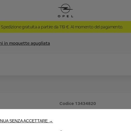
Spedizione gratuita a partire da 119 €. Al momento del pagamento.
ini in moquette agugliata
Codice
13434820
SERIE DI 
NUA SENZA ACCETTARE →