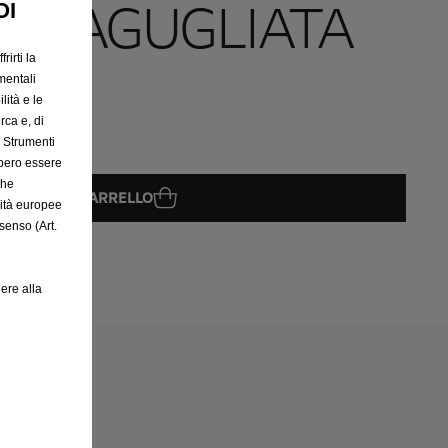
E AGUGLIATA
OI
rirti la
mentali
lità e le
rca e, di
e Strumenti
bbero essere
che
GGIUNGI AL CARRELLO
rità europee
senso (Art.
08
ere alla