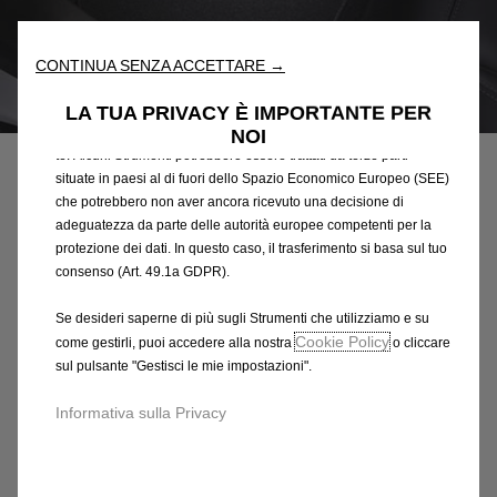
fondamentali come la sicurezza, la gestione della rete e
l'accessibilità. Gli Strumenti migliorano l'usabilità e le prestazioni
attraverso varie funzioni come il riconoscimento della lingua, i
CONTINUA SENZA ACCETTARE →
risultati di ricerca e, di conseguenza, migliorano ciò che ti
Codice
13481126
offriamo. Il nostro sito web potrebbe utilizzare anche Strumenti di
LA TUA PRIVACY È IMPORTANTE PER
terze parti per inviare pubblicità che sia più pertinente per
NOI
SERIE DI TAPPETINI IN
te. Alcuni Strumenti potrebbero essere trattati da terze parti
MOQUETTE AGUGLIATA
situate in paesi al di fuori dello Spazio Economico Europeo (SEE)
che potrebbero non aver ancora ricevuto una decisione di
adeguatezza da parte delle autorità europee competenti per la
41,86 €
IVA inclusa/Unità
protezione dei dati. In questo caso, il trasferimento si basa sul tuo
P
consenso (Art. 49.1a GDPR).
r
-
+
Se desideri saperne di più sugli Strumenti che utilizziamo e su
i
Q
Cookie Policy
come gestirli, puoi accedere alla nostra
o cliccare
c
AGGIUNGI AL CARRELLO
sul pulsante "Gestisci le mie impostazioni".
u
e
a
i
Data di consegna prevista :
12/08
Informativa sulla Privacy
n
s
Compra ora, paga dopo
t
4
i
1