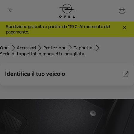
Spedizione gratuita a partire da 119 €. Al momento del
pagamento.
Opel
Accessori
Protezione
Tappetini
Serie di tappetini in moquette agugliata
Identifica il tuo veicolo
Utilizziamo cookie e/o altri strumenti di tracciamento (gli
“Strumenti”) per assicurarci di offrirti la migliore esperienza sul
nostro sito web. Essi ci consentono di fornirti funzionalità