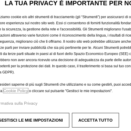
MOQUETT
LA TUA PRIVACY È IMPORTANTE PER N
zziamo cookie e/o altri strumenti di tracciamento (gli “Strumenti”) per assicurarci di off
62,55 €
iore esperienza sul nostro sito web. Essi ci consentono di fornirti funzionalità fonda
IVA inclusa/Unità
la sicurezza, la gestione della rete e l'accessibilità. Gli Strumenti migliorano l'usabi
P
azioni attraverso varie funzioni come il riconoscimento della lingua, i risultati di rice
eguenza, migliorano ciò che ti offriamo. Il nostro sito web potrebbe utilizzare anch
r
-
+
erze parti per inviare pubblicità che sia più pertinente per te. Alcuni Strumenti potre
i
tati da terze parti situate in paesi al di fuori dello Spazio Economico Europeo (SEE) 
Q
c
A
ebbero non aver ancora ricevuto una decisione di adeguatezza da parte delle auto
u
e
etenti per la protezione dei dati. In questo caso, il trasferimento si basa sul tuo con
a
i
Data di consegna prevista :
13/
a GDPR).
n
s
Compra ora, paga dopo
t
6
esideri saperne di più sugli Strumenti che utilizziamo e su come gestirli, puoi acced
i
Cookie Policy
2
ra
o cliccare sul pulsante "Gestisci le mie impostazioni".
t
,
rmativa sulla Privacy
y
5
u
5
p
€
GESTISCI LE MIE IMPOSTAZIONI
ACCETTA TUTTO
petini anteriori
d
I