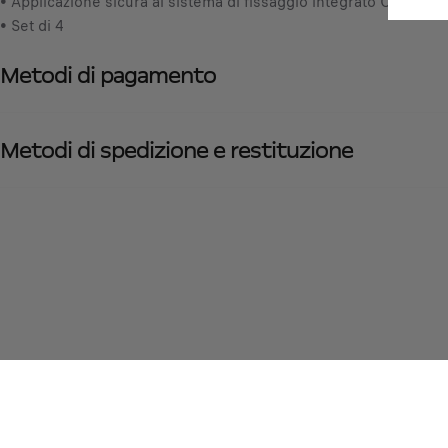
• Applicazione sicura al sistema di fissaggio integrato Opel per 
• Set di 4
Metodi di pagamento
Metodi di spedizione e restituzione