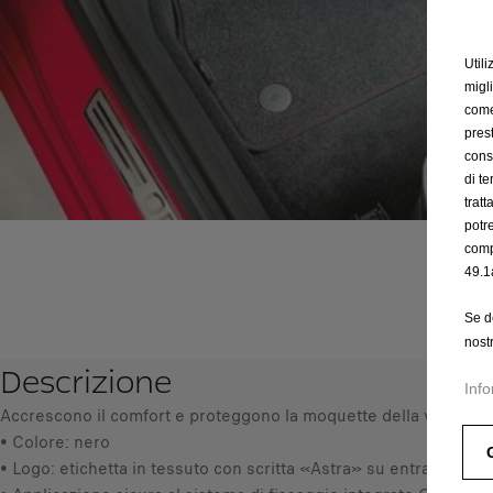
Utili
migl
come 
prest
cons
di t
trat
potr
comp
49.1
Se d
nost
Descrizione
Info
Accrescono il comfort e proteggono la moquette della vettura.
• Colore: nero
• Logo: etichetta in tessuto con scritta «Astra» su entrambi i tap