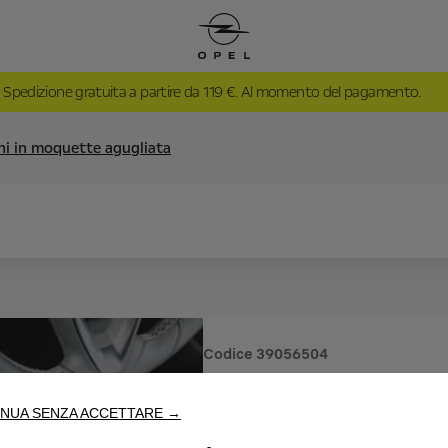
Spedizione gratuita a partire da 119 €. Al momento del pagamento.
ini in moquette agugliata
Codice
39056504
SERIE DI 
NUA SENZA ACCETTARE →