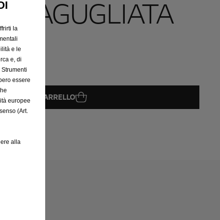
E AGUGLIATA
OI
rirti la
mentali
lità e le
rca e, di
e Strumenti
bbero essere
che
GGIUNGI AL CARRELLO
rità europee
senso (Art.
08
ere alla