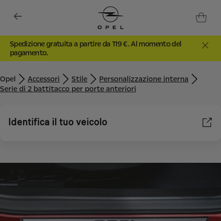
Spedizione gratuita a partire da 119 €. Al momento del
pagamento.
Opel
Accessori
Stile
Personalizzazione interna
Serie di 2 battitacco per porte anteriori
Identifica il tuo veicolo
Utilizziamo cookie e/o altri strumenti di tracciamento (gli
“Strumenti”) per assicurarci di offrirti la migliore esperienza sul
nostro sito web. Essi ci consentono di fornirti funzionalità
fondamentali come la sicurezza, la gestione della rete e