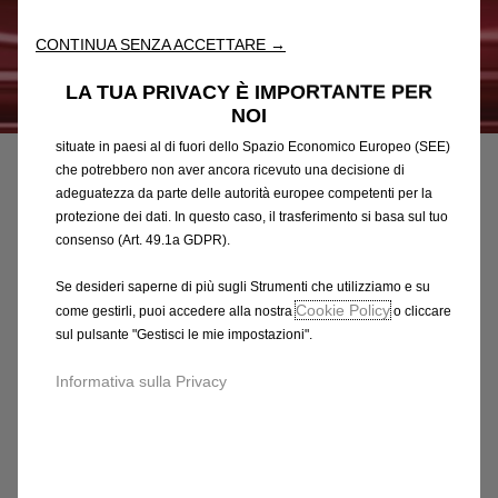
l'accessibilità. Gli Strumenti migliorano l'usabilità e le prestazioni
attraverso varie funzioni come il riconoscimento della lingua, i
CONTINUA SENZA ACCETTARE →
risultati di ricerca e, di conseguenza, migliorano ciò che ti
offriamo. Il nostro sito web potrebbe utilizzare anche Strumenti di
LA TUA PRIVACY È IMPORTANTE PER
terze parti per inviare pubblicità che sia più pertinente per
Codice
95264200
NOI
te. Alcuni Strumenti potrebbero essere trattati da terze parti
SERIE DI 2 BATTITACCO PER
situate in paesi al di fuori dello Spazio Economico Europeo (SEE)
che potrebbero non aver ancora ricevuto una decisione di
PORTE ANTERIORI
adeguatezza da parte delle autorità europee competenti per la
protezione dei dati. In questo caso, il trasferimento si basa sul tuo
78,79 €
consenso (Art. 49.1a GDPR).
IVA inclusa/Unità
P
Se desideri saperne di più sugli Strumenti che utilizziamo e su
r
-
+
Cookie Policy
come gestirli, puoi accedere alla nostra
o cliccare
i
sul pulsante "Gestisci le mie impostazioni".
Q
Prodotto esaurito
c
u
e
AGGIUNGI AL CARRELLO
Informativa sulla Privacy
a
i
n
s
Compra ora, paga dopo
t
7
i
8