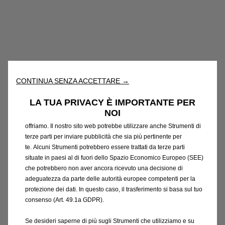
Utilizziamo cookie e/o altri strumenti di tracciamento (gli
“Strumenti”) per assicurarci di offrirti la migliore esperienza sul
nostro sito web. Essi ci consentono di fornirti funzionalità
CONTINUA SENZA ACCETTARE →
fondamentali come la sicurezza, la gestione della rete e
l'accessibilità. Gli Strumenti migliorano l'usabilità e le prestazioni
LA TUA PRIVACY È IMPORTANTE PER
attraverso varie funzioni come il riconoscimento della lingua, i
NOI
risultati di ricerca e, di conseguenza, migliorano ciò che ti
offriamo. Il nostro sito web potrebbe utilizzare anche Strumenti di
terze parti per inviare pubblicità che sia più pertinente per
te. Alcuni Strumenti potrebbero essere trattati da terze parti
situate in paesi al di fuori dello Spazio Economico Europeo (SEE)
Codice
1697726180
che potrebbero non aver ancora ricevuto una decisione di
SERIE DI 4 CERCHI IN LEGA
adeguatezza da parte delle autorità europee competenti per la
protezione dei dati. In questo caso, il trasferimento si basa sul tuo
LEGGERA - 19 POLLICI
consenso (Art. 49.1a GDPR).
Se desideri saperne di più sugli Strumenti che utilizziamo e su