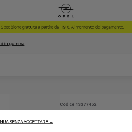
Spedizione gratuita a partire da 119 €. Al momento del pagamento.
ini in gomma
Codice
13377452
SERIE DI 
NUA SENZA ACCETTARE →