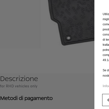
Utili
migl
come 
prest
cons
di t
trat
potr
comp
49.1
Se d
Descrizione
nost
for RHD vehicles only
Info
Metodi di pagamento