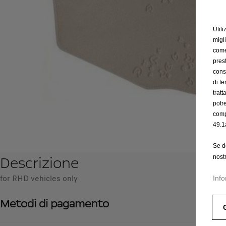
Utili
migl
come 
prest
cons
di t
trat
potr
comp
49.1
Se d
Descrizione
nost
for RHD vehicles only
Info
Metodi di pagamento