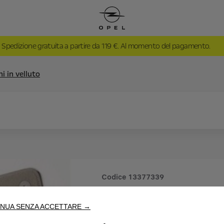
Spedizione gratuita a partire da 119 €. Al momento del pagamento.
ni in velluto
Codice
13377339
SERIE DI 
NUA SENZA ACCETTARE →