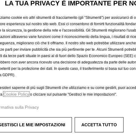
VELLUTO
LA TUA PRIVACY È IMPORTANTE PER N
zziamo cookie e/o altri strumenti di tracciamento (gli “Strumenti”) per assicurarci di off
55,69 €
iore esperienza sul nostro sito web. Essi ci consentono di fornirti funzionalità fonda
IVA inclusa/Unità
la sicurezza, la gestione della rete e l'accessibilità. Gli Strumenti migliorano l'usabi
P
azioni attraverso varie funzioni come il riconoscimento della lingua, i risultati di rice
eguenza, migliorano ciò che ti offriamo. Il nostro sito web potrebbe utilizzare anch
r
-
+
Prodotto esau
erze parti per inviare pubblicità che sia più pertinente per te. Alcuni Strumenti potre
i
tati da terze parti situate in paesi al di fuori dello Spazio Economico Europeo (SEE) 
Q
c
A
ebbero non aver ancora ricevuto una decisione di adeguatezza da parte delle auto
u
e
etenti per la protezione dei dati. In questo caso, il trasferimento si basa sul tuo con
a
i
a GDPR).
Compra ora, paga dopo
n
s
t
5
esideri saperne di più sugli Strumenti che utilizziamo e su come gestirli, puoi acced
i
Cookie Policy
5
ra
o cliccare sul pulsante "Gestisci le mie impostazioni".
t
,
rmativa sulla Privacy
y
6
u
9
p
€
GESTISCI LE MIE IMPOSTAZIONI
ACCETTA TUTTO
d
I