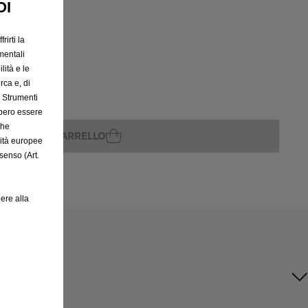
OI
rirti la
mentali
lità e le
rca e, di
e Strumenti
rito
bbero essere
che
GGIUNGI AL CARRELLO
rità europee
senso (Art.
ere alla