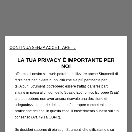
Utilizziamo cookie e/o altri strumenti di tracciamento (gli
“Strumenti”) per assicurarci di offrirti la migliore esperienza sul
nostro sito web. Essi ci consentono di fornirti funzionalità
CONTINUA SENZA ACCETTARE →
fondamentali come la sicurezza, la gestione della rete e
l'accessibilità. Gli Strumenti migliorano l'usabilità e le prestazioni
LA TUA PRIVACY È IMPORTANTE PER
attraverso varie funzioni come il riconoscimento della lingua, i
NOI
risultati di ricerca e, di conseguenza, migliorano ciò che ti
offriamo. Il nostro sito web potrebbe utilizzare anche Strumenti di
terze parti per inviare pubblicità che sia più pertinente per
te. Alcuni Strumenti potrebbero essere trattati da terze parti
situate in paesi al di fuori dello Spazio Economico Europeo (SEE)
Codice
1623135180
che potrebbero non aver ancora ricevuto una decisione di
SERIE DI FASCE DI
adeguatezza da parte delle autorità europee competenti per la
protezione dei dati. In questo caso, il trasferimento si basa sul tuo
PROTEZIONE ANTERIORI
consenso (Art. 49.1a GDPR).
Se desideri saperne di più sugli Strumenti che utilizziamo e su