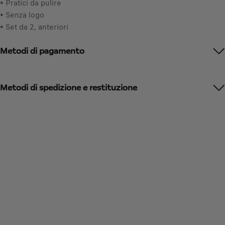
• Pratici da pulire
n
t
• Senza logo
c
o
• Set da 2, anteriori
l
:
u
1
Metodi di pagamento
s
a
/
U
Metodi di spedizione e restituzione
n
i
t
à