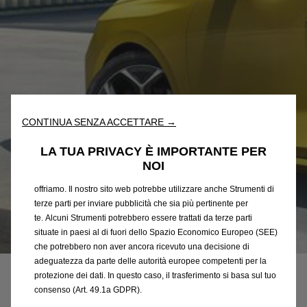
Utilizziamo cookie e/o altri strumenti di tracciamento (gli
“Strumenti”) per assicurarci di offrirti la migliore esperienza sul
nostro sito web. Essi ci consentono di fornirti funzionalità
CONTINUA SENZA ACCETTARE →
fondamentali come la sicurezza, la gestione della rete e
l'accessibilità. Gli Strumenti migliorano l'usabilità e le prestazioni
LA TUA PRIVACY È IMPORTANTE PER
attraverso varie funzioni come il riconoscimento della lingua, i
NOI
risultati di ricerca e, di conseguenza, migliorano ciò che ti
offriamo. Il nostro sito web potrebbe utilizzare anche Strumenti di
terze parti per inviare pubblicità che sia più pertinente per
te. Alcuni Strumenti potrebbero essere trattati da terze parti
situate in paesi al di fuori dello Spazio Economico Europeo (SEE)
Codice
9840157180
che potrebbero non aver ancora ricevuto una decisione di
PARASPRUZZI MODELLATO
adeguatezza da parte delle autorità europee competenti per la
protezione dei dati. In questo caso, il trasferimento si basa sul tuo
(ANTERIORE)
consenso (Art. 49.1a GDPR).