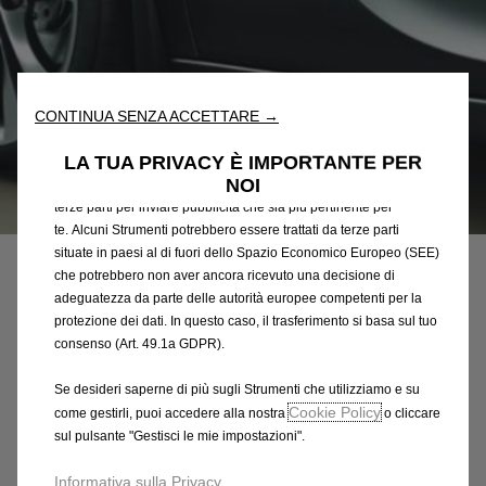
Utilizziamo cookie e/o altri strumenti di tracciamento (gli
“Strumenti”) per assicurarci di offrirti la migliore esperienza sul
nostro sito web. Essi ci consentono di fornirti funzionalità
fondamentali come la sicurezza, la gestione della rete e
CONTINUA SENZA ACCETTARE →
l'accessibilità. Gli Strumenti migliorano l'usabilità e le prestazioni
attraverso varie funzioni come il riconoscimento della lingua, i
LA TUA PRIVACY È IMPORTANTE PER
risultati di ricerca e, di conseguenza, migliorano ciò che ti
NOI
offriamo. Il nostro sito web potrebbe utilizzare anche Strumenti di
terze parti per inviare pubblicità che sia più pertinente per
Codice
23176922
te. Alcuni Strumenti potrebbero essere trattati da terze parti
SERIE DI PROTEZIONI
situate in paesi al di fuori dello Spazio Economico Europeo (SEE)
che potrebbero non aver ancora ricevuto una decisione di
POSTERIORI
adeguatezza da parte delle autorità europee competenti per la
protezione dei dati. In questo caso, il trasferimento si basa sul tuo
59,49 €
IVA inclusa/Unità
consenso (Art. 49.1a GDPR).
P
Se desideri saperne di più sugli Strumenti che utilizziamo e su
r
-
+
Cookie Policy
come gestirli, puoi accedere alla nostra
o cliccare
i
sul pulsante "Gestisci le mie impostazioni".
Q
Prodotto esaurito
c
u
e
AGGIUNGI AL CARRELLO
Informativa sulla Privacy