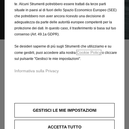
te. Alcuni Strumenti potrebbero essere trattati da terze parti
situate in paesi al di fuori dello Spazio Economico Europeo (SEE)
che potrebbero non aver ancora ricevuto una decisione di
adeguatezza da parte delle autorità europee competenti per la
protezione dei dati. In questo caso, il trasferimento si basa sul tuo
Codice
93168614
consenso (Art. 49.1a GDPR).
SERIE DI FODERINE
Se desideri saperne di più sugli Strumenti che utilizziamo e su
COPRISEDILI
Cookie Policy
come gestirli, puoi accedere alla nostra
o cliccare
sul pulsante "Gestisci le mie impostazioni".
443,78 €
IVA inclusa/Unità
Informativa sulla Privacy
P
r
-
+
i
Q
Prodotto esaurito
c
u
e
AGGIUNGI AL CARRELLO
a
i
GESTISCI LE MIE IMPOSTAZIONI
n
s
Compra ora, paga dopo
t
4
ACCETTA TUTTO
i