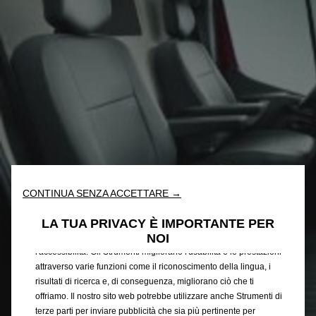
CONTINUA SENZA ACCETTARE →
Utilizziamo cookie e/o altri strumenti di tracciamento (gli
“Strumenti”) per assicurarci di offrirti la migliore esperienza sul
LA TUA PRIVACY È IMPORTANTE PER
nostro sito web. Essi ci consentono di fornirti funzionalità
NOI
fondamentali come la sicurezza, la gestione della rete e
l'accessibilità. Gli Strumenti migliorano l'usabilità e le prestazioni
attraverso varie funzioni come il riconoscimento della lingua, i
risultati di ricerca e, di conseguenza, migliorano ciò che ti
offriamo. Il nostro sito web potrebbe utilizzare anche Strumenti di
terze parti per inviare pubblicità che sia più pertinente per