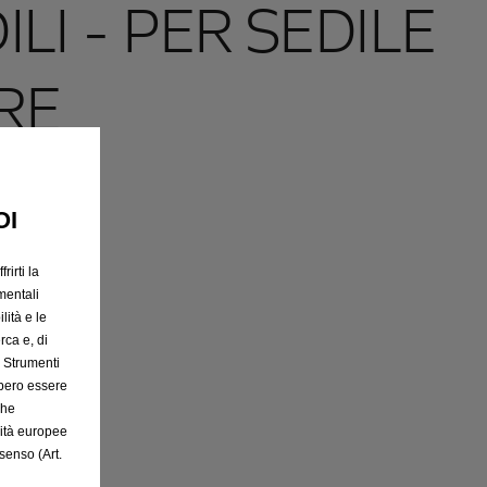
LI - PER SEDILE
RE
OI
rirti la
mentali
lità e le
rca e, di
e Strumenti
bbero essere
che
rità europee
senso (Art.