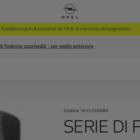
Spedizione gratuita a partire da 119 €. Al momento del pagamento.
di foderine coprisedili - per sedile anteriore
Codice
1612769480
SERIE DI