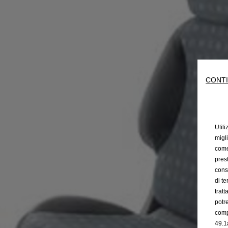
CONTI
Utili
migl
come 
prest
cons
di t
trat
potr
comp
49.1