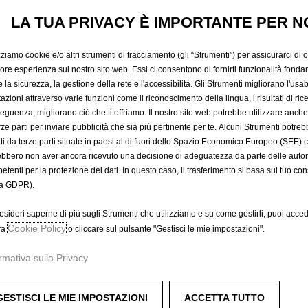
COPRISEDI
LA TUA PRIVACY È IMPORTANTE PER N
POSTERIOR
zziamo cookie e/o altri strumenti di tracciamento (gli “Strumenti”) per assicurarci di off
iore esperienza sul nostro sito web. Essi ci consentono di fornirti funzionalità fonda
la sicurezza, la gestione della rete e l'accessibilità. Gli Strumenti migliorano l'usabi
SEDILE P
azioni attraverso varie funzioni come il riconoscimento della lingua, i risultati di rice
eguenza, migliorano ciò che ti offriamo. Il nostro sito web potrebbe utilizzare anch
erze parti per inviare pubblicità che sia più pertinente per te. Alcuni Strumenti potre
tati da terze parti situate in paesi al di fuori dello Spazio Economico Europeo (SEE) 
176,74 €
ebbero non aver ancora ricevuto una decisione di adeguatezza da parte delle auto
IVA inclusa/Unità
etenti per la protezione dei dati. In questo caso, il trasferimento si basa sul tuo con
P
a GDPR).
r
-
+
i
esideri saperne di più sugli Strumenti che utilizziamo e su come gestirli, puoi acced
Q
Cookie Policy
ra
o cliccare sul pulsante "Gestisci le mie impostazioni".
c
A
u
e
rmativa sulla Privacy
a
i
Data di consegna prevista :
17/
n
s
Compra ora, paga dopo
t
1
GESTISCI LE MIE IMPOSTAZIONI
ACCETTA TUTTO