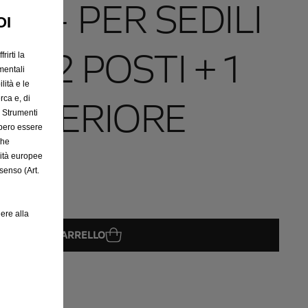
LI - PER SEDILI
OI
I 2 POSTI + 1
rirti la
mentali
lità e le
OSTERIORE
rca e, di
e Strumenti
bbero essere
che
rità europee
senso (Art.
ere alla
GGIUNGI AL CARRELLO
08