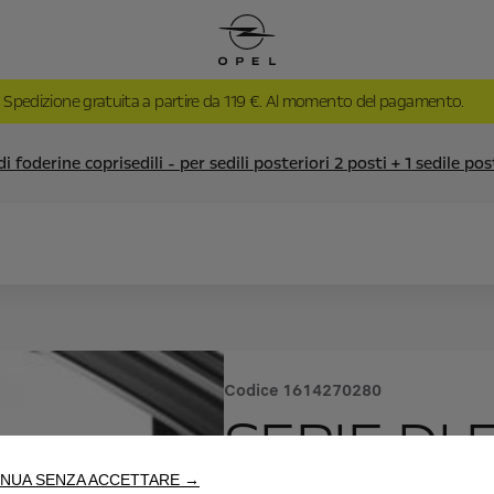
Spedizione gratuita a partire da 119 €. Al momento del pagamento.
di foderine coprisedili - per sedili posteriori 2 posti + 1 sedile po
Codice
1614270280
SERIE DI
NUA SENZA ACCETTARE →