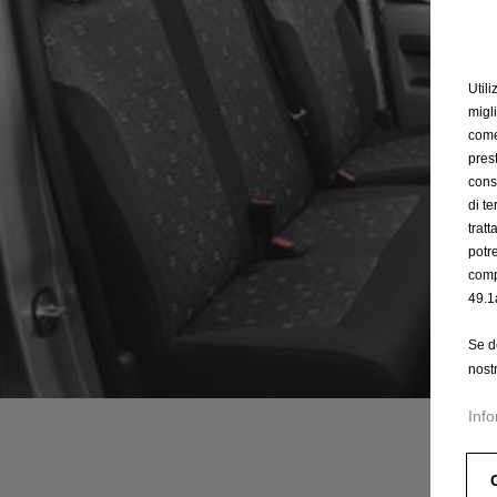
Utili
migl
come 
prest
cons
di t
trat
potr
comp
49.1
Se d
nost
Info