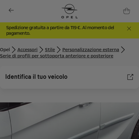
Spedizione gratuita a partire da 119 €. Al momento del
pagamento.
Opel
Accessori
Stile
Personalizzazione esterna
Serie di profili per sottoporta anteriore e posteriore
Identifica il tuo veicolo
Utilizziamo cookie e/o altri strumenti di tracciamento (gli
“Strumenti”) per assicurarci di offrirti la migliore esperienza sul
nostro sito web. Essi ci consentono di fornirti funzionalità
fondamentali come la sicurezza, la gestione della rete e