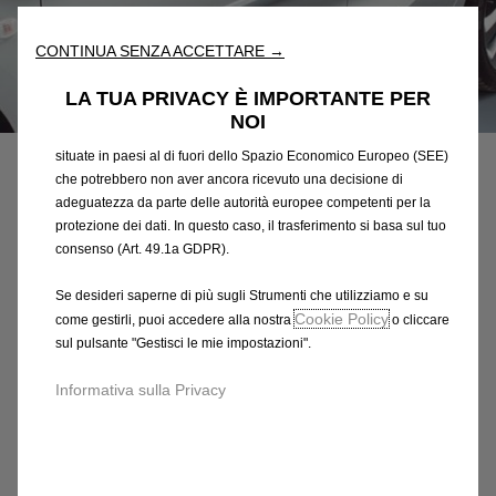
l'accessibilità. Gli Strumenti migliorano l'usabilità e le prestazioni
attraverso varie funzioni come il riconoscimento della lingua, i
CONTINUA SENZA ACCETTARE →
risultati di ricerca e, di conseguenza, migliorano ciò che ti
offriamo. Il nostro sito web potrebbe utilizzare anche Strumenti di
LA TUA PRIVACY È IMPORTANTE PER
Codice
95333631
terze parti per inviare pubblicità che sia più pertinente per
NOI
te. Alcuni Strumenti potrebbero essere trattati da terze parti
SERIE DI PROFILI PER
situate in paesi al di fuori dello Spazio Economico Europeo (SEE)
SOTTOPORTA ANTERIORE E
che potrebbero non aver ancora ricevuto una decisione di
adeguatezza da parte delle autorità europee competenti per la
POSTERIORE
protezione dei dati. In questo caso, il trasferimento si basa sul tuo
consenso (Art. 49.1a GDPR).
236,95 €
IVA inclusa/Unità
Se desideri saperne di più sugli Strumenti che utilizziamo e su
P
Cookie Policy
come gestirli, puoi accedere alla nostra
o cliccare
r
-
+
sul pulsante "Gestisci le mie impostazioni".
i
Q
Prodotto esaurito
Informativa sulla Privacy
c
u
e
AGGIUNGI AL CARRELLO
a
i
n
s
Compra ora, paga dopo
t