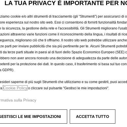
LA TUA PRIVACY È IMPORTANTE PER N
2.030,62 €
IVA inclusa/Un
P
zziamo cookie e/o altri strumenti di tracciamento (gli “Strumenti”) per assicurarci di off
r
-
+
Prodotto esau
iore esperienza sul nostro sito web. Essi ci consentono di fornirti funzionalità fonda
i
la sicurezza, la gestione della rete e l'accessibilità. Gli Strumenti migliorano l'usabi
Q
c
azioni attraverso varie funzioni come il riconoscimento della lingua, i risultati di rice
A
u
eguenza, migliorano ciò che ti offriamo. Il nostro sito web potrebbe utilizzare anch
e
a
erze parti per inviare pubblicità che sia più pertinente per te. Alcuni Strumenti potre
i
Compra ora, paga dopo
tati da terze parti situate in paesi al di fuori dello Spazio Economico Europeo (SEE) 
n
s
ebbero non aver ancora ricevuto una decisione di adeguatezza da parte delle auto
t
2
etenti per la protezione dei dati. In questo caso, il trasferimento si basa sul tuo con
i
.
a GDPR).
t
0
ok di &quot;vicinanza al terreno&quot; per la Insignia Sports To
y
3
esideri saperne di più sugli Strumenti che utilizziamo e su come gestirli, puoi acced
u
Cookie Policy
0
ra
o cliccare sul pulsante "Gestisci le mie impostazioni".
ne laterali
p
,
rmativa sulla Privacy
d
6
a
2
t
€
GESTISCI LE MIE IMPOSTAZIONI
ACCETTA TUTTO
e
I