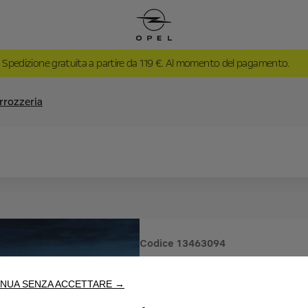
Spedizione gratuita a partire da 119 €. Al momento del pagamento.
arrozzeria
Codice
13463094
KIT CARR
NUA SENZA ACCETTARE →