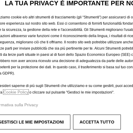
LA TUA PRIVACY È IMPORTANTE PER N
184,21 €
IVA inclusa/Unità
P
zziamo cookie e/o altri strumenti di tracciamento (gli “Strumenti”) per assicurarci di off
r
-
+
Prodotto esau
iore esperienza sul nostro sito web. Essi ci consentono di fornirti funzionalità fonda
i
la sicurezza, la gestione della rete e l'accessibilità. Gli Strumenti migliorano l'usabi
Q
c
azioni attraverso varie funzioni come il riconoscimento della lingua, i risultati di rice
A
u
eguenza, migliorano ciò che ti offriamo. Il nostro sito web potrebbe utilizzare anch
e
a
erze parti per inviare pubblicità che sia più pertinente per te. Alcuni Strumenti potre
i
Compra ora, paga dopo
tati da terze parti situate in paesi al di fuori dello Spazio Economico Europeo (SEE) 
n
s
ebbero non aver ancora ricevuto una decisione di adeguatezza da parte delle auto
t
1
etenti per la protezione dei dati. In questo caso, il trasferimento si basa sul tuo con
i
8
a GDPR).
t
4
urezza limitando la vista nel vano posteriore.
y
,
esideri saperne di più sugli Strumenti che utilizziamo e su come gestirli, puoi acced
eriori
u
Cookie Policy
2
ra
o cliccare sul pulsante "Gestisci le mie impostazioni".
p
1
 dai raggi di sole diretti
rmativa sulla Privacy
d
€
a
I
t
V
GESTISCI LE MIE IMPOSTAZIONI
ACCETTA TUTTO
e
A