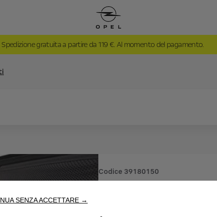
Spedizione gratuita a partire da 119 €. Al momento del pagamento.
ti
Codice
39180150
KIT DI T
NUA SENZA ACCETTARE →