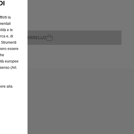
OI
rirti la
rito
mentali
lità e le
rca e, di
GGIUNGI AL CARRELLO
e Strumenti
bbero essere
che
rità europee
senso (Art.
ere alla