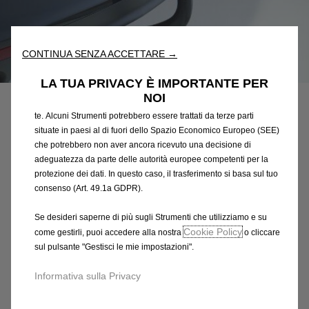
nostro sito web. Essi ci consentono di fornirti funzionalità
fondamentali come la sicurezza, la gestione della rete e
l'accessibilità. Gli Strumenti migliorano l'usabilità e le prestazioni
CONTINUA SENZA ACCETTARE →
attraverso varie funzioni come il riconoscimento della lingua, i
Codice
13472490
risultati di ricerca e, di conseguenza, migliorano ciò che ti
LA TUA PRIVACY È IMPORTANTE PER
KIT DI FISSAGGIO PER
offriamo. Il nostro sito web potrebbe utilizzare anche Strumenti di
NOI
terze parti per inviare pubblicità che sia più pertinente per
SUPPORTO GANCIO TRAINO
te. Alcuni Strumenti potrebbero essere trattati da terze parti
situate in paesi al di fuori dello Spazio Economico Europeo (SEE)
che potrebbero non aver ancora ricevuto una decisione di
862,53 €
IVA inclusa/Unità
adeguatezza da parte delle autorità europee competenti per la
P
protezione dei dati. In questo caso, il trasferimento si basa sul tuo
r
-
+
consenso (Art. 49.1a GDPR).
i
Q
Prodotto esaurito
c
Se desideri saperne di più sugli Strumenti che utilizziamo e su
u
Cookie Policy
e
come gestirli, puoi accedere alla nostra
o cliccare
AGGIUNGI AL CARRELLO
a
sul pulsante "Gestisci le mie impostazioni".
i
n
s
Informativa sulla Privacy
Compra ora, paga dopo
t
8
i
6