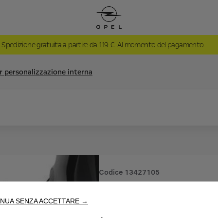
Spedizione gratuita a partire da 119 €. Al momento del pagamento.
er personalizzazione interna
Codice
13427105
KIT PER
NUA SENZA ACCETTARE →