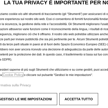
PERSONA
LA TUA PRIVACY È IMPORTANTE PER N
zziamo cookie e/o altri strumenti di tracciamento (gli “Strumenti”) per assicurarci di off
INTERNA
iore esperienza sul nostro sito web. Essi ci consentono di fornirti funzionalità fonda
la sicurezza, la gestione della rete e l'accessibilità. Gli Strumenti migliorano l'usabi
azioni attraverso varie funzioni come il riconoscimento della lingua, i risultati di rice
eguenza, migliorano ciò che ti offriamo. Il nostro sito web potrebbe utilizzare anch
239,94 €
erze parti per inviare pubblicità che sia più pertinente per te. Alcuni Strumenti potre
IVA inclusa/Unità
tati da terze parti situate in paesi al di fuori dello Spazio Economico Europeo (SEE) 
P
ebbero non aver ancora ricevuto una decisione di adeguatezza da parte delle auto
r
-
+
Prodotto esau
etenti per la protezione dei dati. In questo caso, il trasferimento si basa sul tuo con
i
a GDPR).
Q
c
A
u
e
esideri saperne di più sugli Strumenti che utilizziamo e su come gestirli, puoi acced
a
Cookie Policy
i
ra
o cliccare sul pulsante "Gestisci le mie impostazioni".
Compra ora, paga dopo
n
s
rmativa sulla Privacy
t
2
i
3
t
9
GESTISCI LE MIE IMPOSTAZIONI
ACCETTA TUTTO
y
,