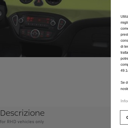
Utili
migl
come 
prest
cons
di t
trat
potr
comp
49.1
Se d
nost
Info
Descrizione
for RHD vehicles only