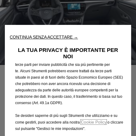
Utilizziamo cookie e/o altri strumenti di tracciamento (gli
“Strumenti”) per assicurarci di offrirti la migliore esperienza sul
nostro sito web. Essi ci consentono di fornirti funzionalità
fondamentali come la sicurezza, la gestione della rete e
CONTINUA SENZA ACCETTARE →
l'accessibilità. Gli Strumenti migliorano l'usabilità e le prestazioni
attraverso varie funzioni come il riconoscimento della lingua, i
LA TUA PRIVACY È IMPORTANTE PER
risultati di ricerca e, di conseguenza, migliorano ciò che ti
NOI
Codice
98344044WP
offriamo. Il nostro sito web potrebbe utilizzare anche Strumenti di
terze parti per inviare pubblicità che sia più pertinente per
KIT PER
te. Alcuni Strumenti potrebbero essere trattati da terze parti
PERSONALIZZAZIONE
situate in paesi al di fuori dello Spazio Economico Europeo (SEE)
che potrebbero non aver ancora ricevuto una decisione di
INTERNA - BIANCO
adeguatezza da parte delle autorità europee competenti per la
protezione dei dati. In questo caso, il trasferimento si basa sul tuo
consenso (Art. 49.1a GDPR).
219,28 €
IVA inclusa/Unità
P
Se desideri saperne di più sugli Strumenti che utilizziamo e su
r
Cookie Policy
come gestirli, puoi accedere alla nostra
o cliccare
-
+
i
sul pulsante "Gestisci le mie impostazioni".
Q