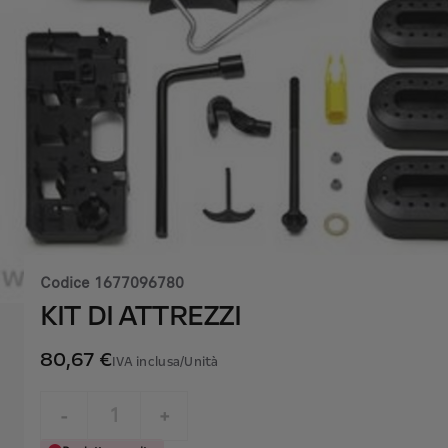
Codice
1677096780
KIT DI ATTREZZI
80,67 €
IVA inclusa/Unità
P
r
-
+
i