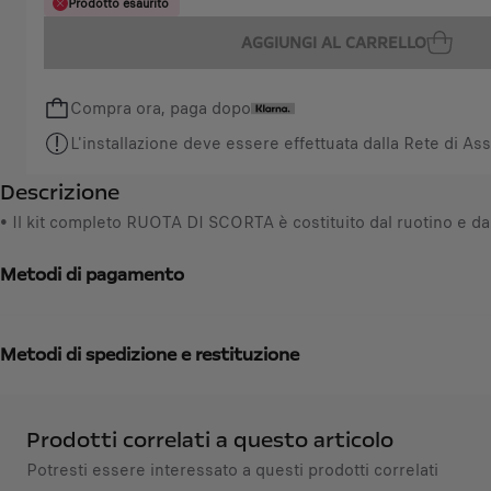
Q
Prodotto esaurito
c
u
e
AGGIUNGI AL CARRELLO
a
i
n
s
Compra ora, paga dopo
t
8
i
0
L'installazione deve essere effettuata dalla Rete di Ass
t
,
Descrizione
y
6
u
• Il kit completo RUOTA DI SCORTA è costituito dal ruotino e da u
7
p
€
d
Metodi di pagamento
I
a
V
t
A
e
i
Metodi di spedizione e restituzione
d
n
t
c
o
l
Prodotti correlati a questo articolo
:
u
Potresti essere interessato a questi prodotti correlati
1
s