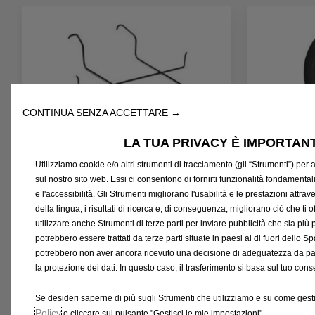
a
/
U
n
i
t
CONTINUA SENZA ACCETTARE →
à
LA TUA PRIVACY È IMPORTAN
Codice 9820656880
Codice 98268
Utilizziamo cookie e/o altri strumenti di tracciamento (gli “Strumenti”) per a
Cestello - L1
Ruota In
sul nostro sito web. Essi ci consentono di fornirti funzionalità fondamental
Omogen
e l'accessibilità. Gli Strumenti migliorano l'usabilità e le prestazioni attr
della lingua, i risultati di ricerca e, di conseguenza, migliorano ciò che ti 
utilizzare anche Strumenti di terze parti per inviare pubblicità che sia più 
potrebbero essere trattati da terze parti situate in paesi al di fuori del
42,55 €
272,24 €
potrebbero non aver ancora ricevuto una decisione di adeguatezza da par
la protezione dei dati. In questo caso, il trasferimento si basa sul tuo co
AGGIUNGI AL CARRELLO
AGGIU
Se desideri saperne di più sugli Strumenti che utilizziamo e su come gesti
Policy
o cliccare sul pulsante "Gestisci le mie impostazioni".