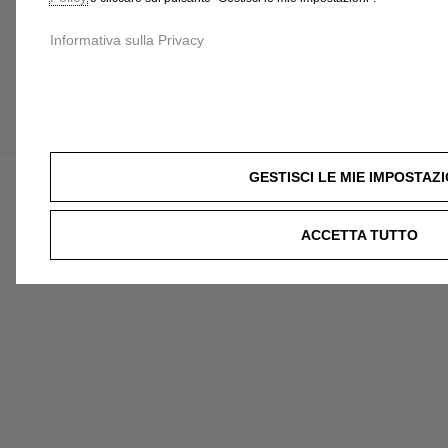
Informativa sulla Privacy
Price
Price
is
is
42,55
272,24
€
€
GESTISCI LE MIE IMPOSTAZI
ACCETTA TUTTO